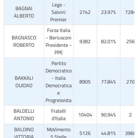
Lega -
BAGNAI
Salvini
2742
23.97%
7284
ALBERTO
Premier
Forza Italia
BAGNASCO
- Berlusconi
9382
82.01%
256
ROBERTO
Presidente -
PPE
Partito
Democratico
BAKKALI
- Italia
8905
77.84%
270
OUIDAD
Democratica
e
Progressista
BALDELLI
Fratelli
10404
90.94%
2
ANTONIO
d'Italia
BALDINO
MoVimento
5126
44.81%
3960
VITTORIA
5 Stelle