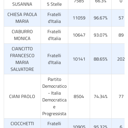
7585
66.3%
0
SUSANNA
5 Stelle
CHIESA PAOLA
Fratelli
11059
96.67%
57
MARIA
d'Italia
CIABURRO
Fratelli
10647
93.07%
89
MONICA
d'Italia
CIANCITTO
FRANCESCO
Fratelli
10141
88.65%
202
MARIA
d'Italia
SALVATORE
Partito
Democratico
- Italia
CIANI PAOLO
8504
74.34%
77
Democratica
e
Progressista
CIOCCHETTI
Fratelli
10905
95.32%
6