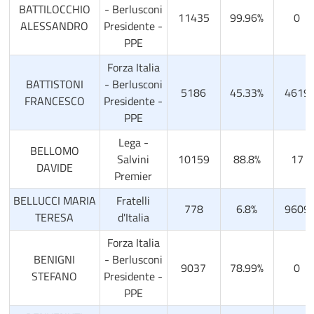
BATTILOCCHIO
- Berlusconi
11435
99.96%
0
ALESSANDRO
Presidente -
PPE
Forza Italia
BATTISTONI
- Berlusconi
5186
45.33%
4619
FRANCESCO
Presidente -
PPE
Lega -
BELLOMO
Salvini
10159
88.8%
17
DAVIDE
Premier
BELLUCCI MARIA
Fratelli
778
6.8%
9609
TERESA
d'Italia
Forza Italia
BENIGNI
- Berlusconi
9037
78.99%
0
STEFANO
Presidente -
PPE