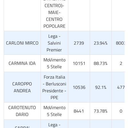
CENTRO)-
MAIE-
CENTRO
POPOLARE
Lega -
CARLONI MIRCO
Salvini
2739
23.94%
8003
Premier
MoVimento
CARMINA IDA
10151
88.73%
2
5 Stelle
Forza Italia
CAROPPO
- Berlusconi
10536
92.1%
477
ANDREA
Presidente -
PPE
CAROTENUTO
MoVimento
8441
73.78%
0
DARIO
5 Stelle
Lega -
CARRA'