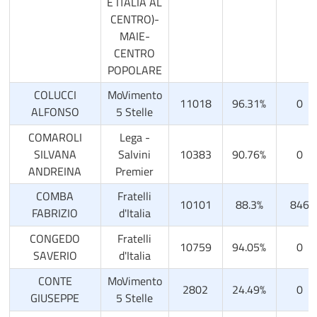
E ITALIA AL
CENTRO)-
MAIE-
CENTRO
POPOLARE
COLUCCI
MoVimento
11018
96.31%
0
ALFONSO
5 Stelle
COMAROLI
Lega -
SILVANA
Salvini
10383
90.76%
0
ANDREINA
Premier
COMBA
Fratelli
10101
88.3%
846
FABRIZIO
d'Italia
CONGEDO
Fratelli
10759
94.05%
0
SAVERIO
d'Italia
CONTE
MoVimento
2802
24.49%
0
GIUSEPPE
5 Stelle