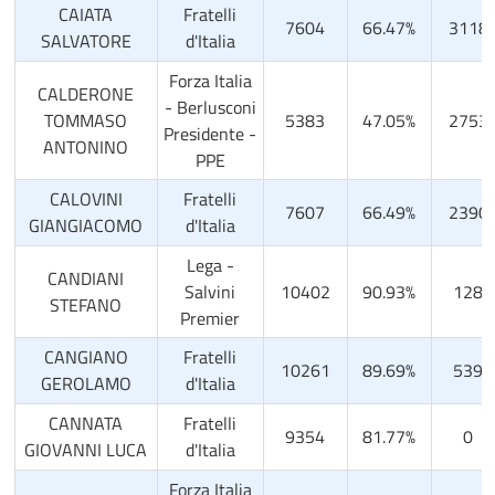
CAIATA
Fratelli
7604
66.47%
3118
SALVATORE
d'Italia
Forza Italia
CALDERONE
- Berlusconi
TOMMASO
5383
47.05%
2753
Presidente -
ANTONINO
PPE
CALOVINI
Fratelli
7607
66.49%
2390
GIANGIACOMO
d'Italia
Lega -
CANDIANI
Salvini
10402
90.93%
128
STEFANO
Premier
CANGIANO
Fratelli
10261
89.69%
539
GEROLAMO
d'Italia
CANNATA
Fratelli
9354
81.77%
0
GIOVANNI LUCA
d'Italia
Forza Italia