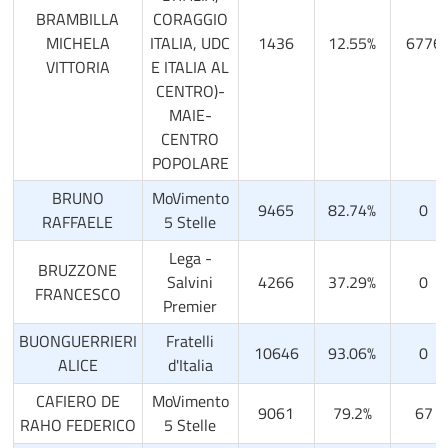
BRAMBILLA
CORAGGIO
MICHELA
ITALIA, UDC
1436
12.55%
6776
VITTORIA
E ITALIA AL
CENTRO)-
MAIE-
CENTRO
POPOLARE
BRUNO
MoVimento
9465
82.74%
0
RAFFAELE
5 Stelle
Lega -
BRUZZONE
Salvini
4266
37.29%
0
FRANCESCO
Premier
BUONGUERRIERI
Fratelli
10646
93.06%
0
ALICE
d'Italia
CAFIERO DE
MoVimento
9061
79.2%
67
RAHO FEDERICO
5 Stelle