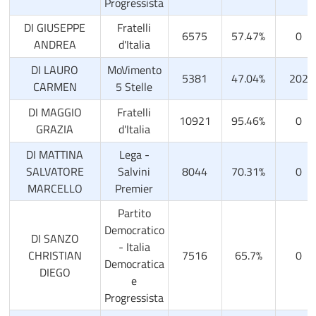
Progressista
DI GIUSEPPE
Fratelli
6575
57.47%
0
ANDREA
d'Italia
DI LAURO
MoVimento
5381
47.04%
202
CARMEN
5 Stelle
DI MAGGIO
Fratelli
10921
95.46%
0
GRAZIA
d'Italia
DI MATTINA
Lega -
SALVATORE
Salvini
8044
70.31%
0
MARCELLO
Premier
Partito
Democratico
DI SANZO
- Italia
CHRISTIAN
7516
65.7%
0
Democratica
DIEGO
e
Progressista