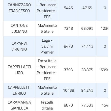
CANNIZZARO
- Berlusconi
5446
47.6%
0
FRANCESCO
Presidente -
PPE
CANTONE
MoVimento
7218
63.09%
1236
LUCIANO
5 Stelle
Lega -
CAPARVI
Salvini
8478
74.11%
0
VIRGINIO
Premier
Forza Italia
CAPPELLACCI
- Berlusconi
3303
28.87%
6990
UGO
Presidente -
PPE
CAPPELLETTI
MoVimento
10438
91.24%
0
ENRICO
5 Stelle
CARAMANNA
Fratelli
8870
77.53%
154
GIANLUCA
d'Italia