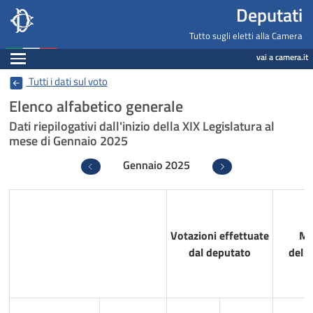
Deputati, Camera dei Deputati -
Navigazione pagine di servizio
Salta al contenuto principale
Salta al menu di navigazione
Fine pagina
Salta al contenuto principale
Salta al menu di navigazione
Vai a inizio pagina
Deputati
Tutto sugli eletti alla Camera
Espandi
vai a camera.it
Tutti i dati sul voto
Elenco alfabetico generale
Dati riepilogativi dall'inizio della XIX Legislatura al
mese di Gennaio 2025
Gennaio 2025
Precedente
Successivo
Votazioni effettuate
Mi
dal deputato
del 