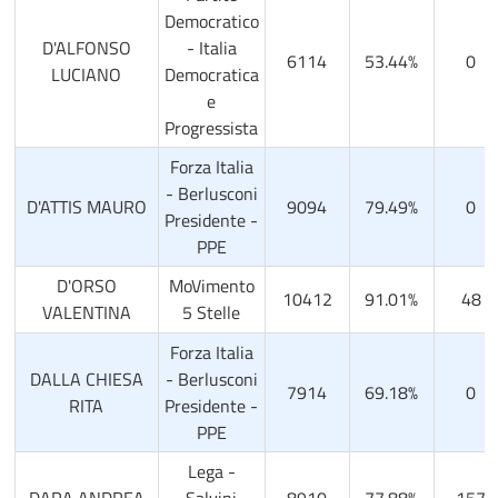
Democratico
D'ALFONSO
- Italia
6114
53.44%
0
LUCIANO
Democratica
e
Progressista
Forza Italia
- Berlusconi
D'ATTIS MAURO
9094
79.49%
0
Presidente -
PPE
D'ORSO
MoVimento
10412
91.01%
48
VALENTINA
5 Stelle
Forza Italia
DALLA CHIESA
- Berlusconi
7914
69.18%
0
RITA
Presidente -
PPE
Lega -
DARA ANDREA
Salvini
8910
77.88%
157