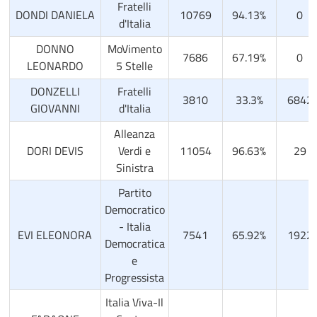
Fratelli
DONDI DANIELA
10769
94.13%
0
d'Italia
DONNO
MoVimento
7686
67.19%
0
LEONARDO
5 Stelle
DONZELLI
Fratelli
3810
33.3%
6842
GIOVANNI
d'Italia
Alleanza
DORI DEVIS
Verdi e
11054
96.63%
29
Sinistra
Partito
Democratico
- Italia
EVI ELEONORA
7541
65.92%
1922
Democratica
e
Progressista
Italia Viva-Il