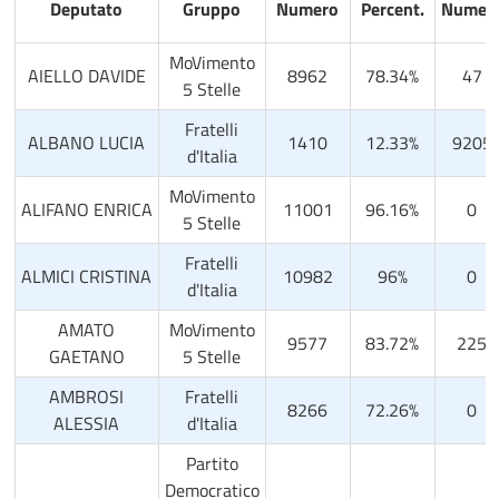
Deputato
Gruppo
Numero
Percent.
Numer
MoVimento
AIELLO DAVIDE
8962
78.34%
47
5 Stelle
Fratelli
ALBANO LUCIA
1410
12.33%
9205
d'Italia
MoVimento
ALIFANO ENRICA
11001
96.16%
0
5 Stelle
Fratelli
ALMICI CRISTINA
10982
96%
0
d'Italia
AMATO
MoVimento
9577
83.72%
225
GAETANO
5 Stelle
AMBROSI
Fratelli
8266
72.26%
0
ALESSIA
d'Italia
Partito
Democratico