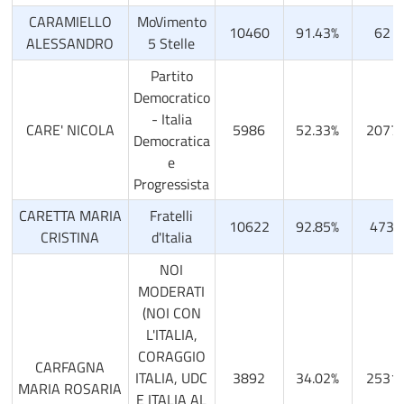
CARAMIELLO
MoVimento
10460
91.43%
62
ALESSANDRO
5 Stelle
Partito
Democratico
- Italia
CARE' NICOLA
5986
52.33%
2077
Democratica
e
Progressista
CARETTA MARIA
Fratelli
10622
92.85%
473
CRISTINA
d'Italia
NOI
MODERATI
(NOI CON
L'ITALIA,
CORAGGIO
CARFAGNA
ITALIA, UDC
3892
34.02%
2531
MARIA ROSARIA
E ITALIA AL