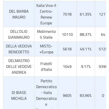
Italia Viva-Il
DEL BARBA
Centro-
7018
61.35%
1217
MAURO
Renew
Europe
DELL'OLIO
MoVimento
10110
88.37%
64
GIANMAURO
5 Stelle
DELLA VEDOVA
MISTO-
5618
49.11%
5125
BENEDETTO
+Europa
DELMASTRO
Fratelli
DELLE VEDOVE
1049
9.17%
9398
d'Italia
ANDREA
Partito
Democratico
DI BIASE
- Italia
9605
83.96%
0
MICHELA
Democratica
e