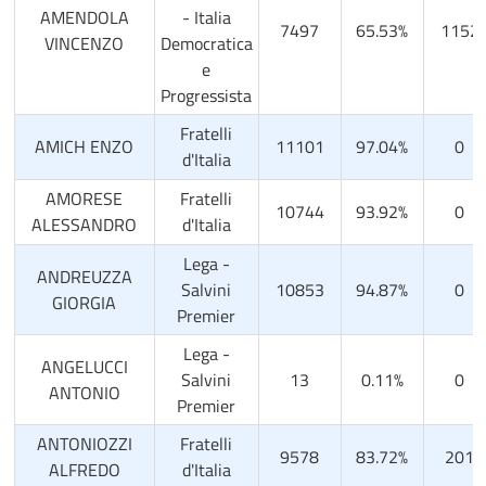
AMENDOLA
- Italia
7497
65.53%
1152
VINCENZO
Democratica
e
Progressista
Fratelli
AMICH ENZO
11101
97.04%
0
d'Italia
AMORESE
Fratelli
10744
93.92%
0
ALESSANDRO
d'Italia
Lega -
ANDREUZZA
Salvini
10853
94.87%
0
GIORGIA
Premier
Lega -
ANGELUCCI
Salvini
13
0.11%
0
ANTONIO
Premier
ANTONIOZZI
Fratelli
9578
83.72%
201
ALFREDO
d'Italia