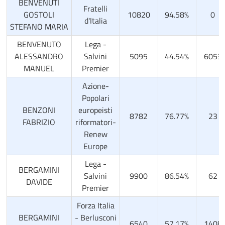
BENVENUTI
Fratelli
GOSTOLI
10820
94.58%
0
d'Italia
STEFANO MARIA
BENVENUTO
Lega -
ALESSANDRO
Salvini
5095
44.54%
6053
MANUEL
Premier
Azione-
Popolari
BENZONI
europeisti
8782
76.77%
23
FABRIZIO
riformatori-
Renew
Europe
Lega -
BERGAMINI
Salvini
9900
86.54%
62
DAVIDE
Premier
Forza Italia
BERGAMINI
- Berlusconi
6540
57.17%
1408