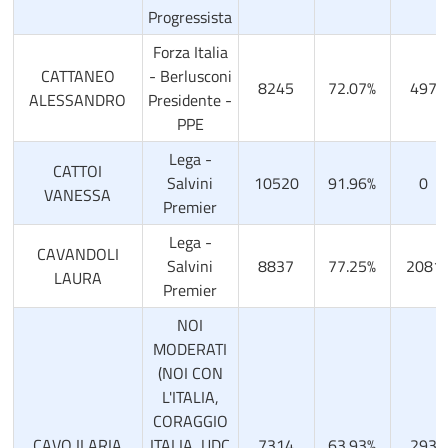
Progressista
Forza Italia
CATTANEO
- Berlusconi
8245
72.07%
497
ALESSANDRO
Presidente -
PPE
Lega -
CATTOI
Salvini
10520
91.96%
0
VANESSA
Premier
Lega -
CAVANDOLI
Salvini
8837
77.25%
2081
LAURA
Premier
NOI
MODERATI
(NOI CON
L'ITALIA,
CORAGGIO
CAVO ILARIA
ITALIA, UDC
7314
63.93%
293