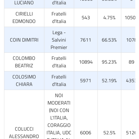
LUCIANO
d'Italia
CIRIELLI
Fratelli
543
4.75%
10503
EDMONDO
d'Italia
Lega -
COIN DIMITRI
Salvini
7611
66.53%
1078
Premier
COLOMBO
Fratelli
10894
95.23%
89
BEATRIZ
d'Italia
COLOSIMO
Fratelli
5971
52.19%
4353
CHIARA
d'Italia
NOI
MODERATI
(NOI CON
L'ITALIA,
CORAGGIO
COLUCCI
ITALIA, UDC
6006
52.5%
5126
ALESSANDRO