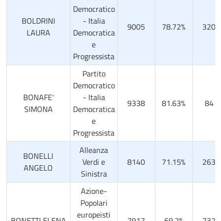
Democratico
BOLDRINI
- Italia
9005
78.72%
320
LAURA
Democratica
e
Progressista
Partito
Democratico
BONAFE'
- Italia
9338
81.63%
84
SIMONA
Democratica
e
Progressista
Alleanza
BONELLI
Verdi e
8140
71.15%
263
ANGELO
Sinistra
Azione-
Popolari
europeisti
BONETTI ELENA
7917
69.2%
732