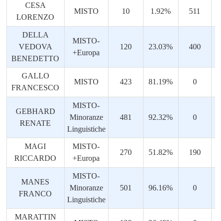
CESA
MISTO
10
1.92%
511
9
LORENZO
DELLA
MISTO-
VEDOVA
120
23.03%
400
7
+Europa
BENEDETTO
GALLO
MISTO
423
81.19%
0
FRANCESCO
MISTO-
GEBHARD
Minoranze
481
92.32%
0
RENATE
Linguistiche
MAGI
MISTO-
270
51.82%
190
3
RICCARDO
+Europa
MISTO-
MANES
Minoranze
501
96.16%
0
FRANCO
Linguistiche
MARATTIN