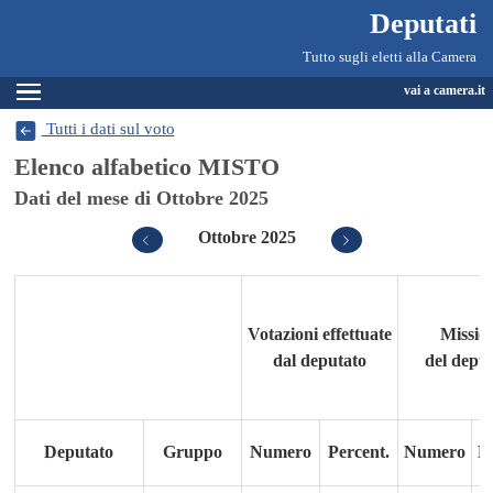
Deputati, Camera dei Deputati -
Navigazione pagine di servizio
Salta al contenuto principale
Salta al menu di navigazione
Fine pagina
Salta al contenuto principale
Salta al menu di navigazione
Vai a inizio pagina
Deputati
Tutto sugli eletti alla Camera
Espandi
vai a camera.it
Tutti i dati sul voto
Elenco alfabetico MISTO
Dati del mese di Ottobre 2025
Ottobre 2025
Precedente
Successivo
Votazioni effettuate
Missio
dal deputato
del depu
Deputato
Gruppo
Numero
Percent.
Numero
Pe