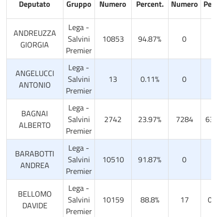
Deputato
Gruppo
Numero
Percent.
Numero
Perc
Lega -
ANDREUZZA
Salvini
10853
94.87%
0
0
GIORGIA
Premier
Lega -
ANGELUCCI
Salvini
13
0.11%
0
0
ANTONIO
Premier
Lega -
BAGNAI
Salvini
2742
23.97%
7284
63.
ALBERTO
Premier
Lega -
BARABOTTI
Salvini
10510
91.87%
0
0
ANDREA
Premier
Lega -
BELLOMO
Salvini
10159
88.8%
17
0.
DAVIDE
Premier