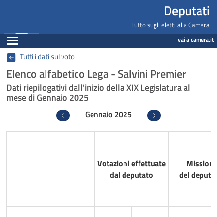
Deputati, Camera dei Deputati -
Navigazione pagine di servizio
Salta al contenuto principale
Salta al menu di navigazione
Fine pagina
Salta al contenuto principale
Salta al menu di navigazione
Vai a inizio pagina
Deputati
Tutto sugli eletti alla Camera
Espandi
vai a camera.it
Tutti i dati sul voto
Elenco alfabetico Lega - Salvini Premier
Dati riepilogativi dall'inizio della XIX Legislatura al
mese di Gennaio 2025
Gennaio 2025
Precedente
Successivo
Votazioni effettuate
Missioni
dal deputato
del deputa