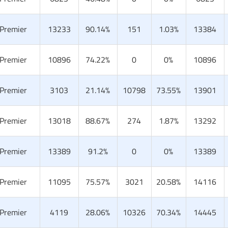
 Premier
13233
90.14%
151
1.03%
13384
 Premier
10896
74.22%
0
0%
10896
 Premier
3103
21.14%
10798
73.55%
13901
 Premier
13018
88.67%
274
1.87%
13292
 Premier
13389
91.2%
0
0%
13389
 Premier
11095
75.57%
3021
20.58%
14116
 Premier
4119
28.06%
10326
70.34%
14445