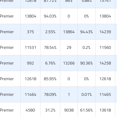
 Premier
12878
87.72%
863
5.88%
13741
 Premier
13804
94.03%
0
0%
13804
 Premier
375
2.55%
13864
94.43%
14239
 Premier
11531
78.54%
29
0.2%
11560
 Premier
992
6.76%
13266
90.36%
14258
 Premier
12618
85.95%
0
0%
12618
 Premier
11464
78.09%
1
0.01%
11465
 Premier
4580
31.2%
9038
61.56%
13618