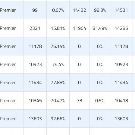
 Premier
99
0.67%
14432
98.3%
14531
 Premier
2321
15.81%
11964
81.49%
14285
 Premier
11178
76.14%
0
0%
11178
 Premier
10923
74.4%
0
0%
10923
 Premier
11434
77.88%
0
0%
11434
 Premier
10345
70.47%
73
0.5%
10418
 Premier
13603
92.66%
0
0%
13603