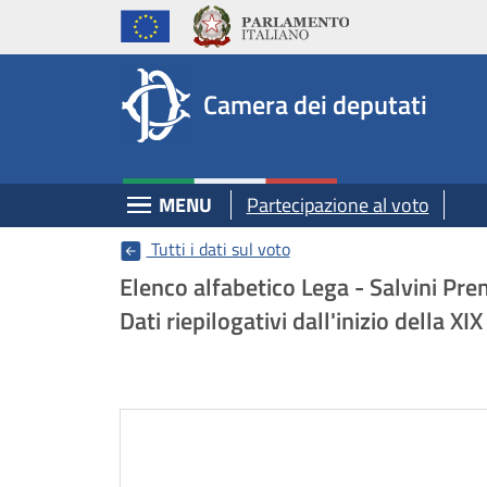
Deputati, Camera dei Deputati -
Navigazione pagine di servizio
Salta al contenuto principale
Salta al menu di navigazione
Fine pagina
Salta al contenuto principale
Salta al menu di navigazione
Vai a inizio pagina
Camera dei deputati
Espandi
MENU
Partecipazione al voto
Tutti i dati sul voto
Elenco alfabetico Lega - Salvini Pre
Dati riepilogativi dall'inizio della 