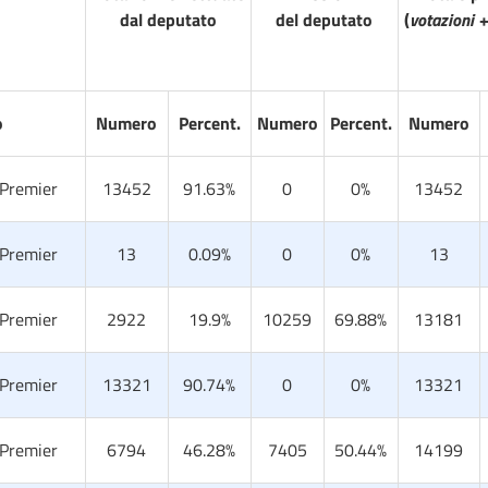
dal deputato
del deputato
(
votazioni +
o
Numero
Percent.
Numero
Percent.
Numero
 Premier
13452
91.63%
0
0%
13452
 Premier
13
0.09%
0
0%
13
 Premier
2922
19.9%
10259
69.88%
13181
 Premier
13321
90.74%
0
0%
13321
 Premier
6794
46.28%
7405
50.44%
14199