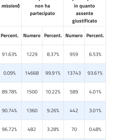
 missioni
)
non ha
in quanto
partecipato
assente
giustificato
Percent.
Numero
Percent.
Numero
Percent.
91.63%
1229
8.37%
959
6.53%
0.09%
14668
99.91%
13743
93.61%
89.78%
1500
10.22%
589
4.01%
90.74%
1360
9.26%
442
3.01%
96.72%
482
3.28%
70
0.48%