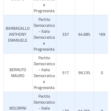
e
Progressista
Partito
Democratico
BARBAGALLO
- Italia
ANTHONY
337
64.68%
169
Democratica
EMANUELE
e
Progressista
Partito
Democratico
BERRUTO
- Italia
517
99.23%
0
MAURO
Democratica
e
Progressista
Partito
Democratico
BOLDRINI
- Italia
478
91.75%
0