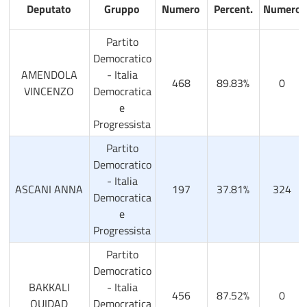
Deputato
Gruppo
Numero
Percent.
Numero
Partito
Democratico
AMENDOLA
- Italia
468
89.83%
0
VINCENZO
Democratica
e
Progressista
Partito
Democratico
- Italia
ASCANI ANNA
197
37.81%
324
Democratica
e
Progressista
Partito
Democratico
BAKKALI
- Italia
456
87.52%
0
OUIDAD
Democratica