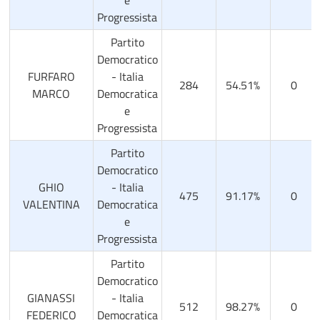
Progressista
Partito
Democratico
FURFARO
- Italia
284
54.51%
0
MARCO
Democratica
e
Progressista
Partito
Democratico
GHIO
- Italia
475
91.17%
0
VALENTINA
Democratica
e
Progressista
Partito
Democratico
GIANASSI
- Italia
512
98.27%
0
FEDERICO
Democratica