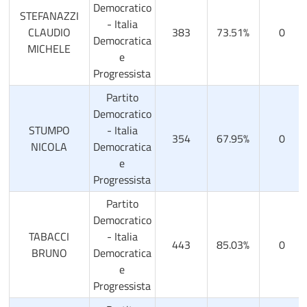
Democratico
STEFANAZZI
- Italia
CLAUDIO
383
73.51%
0
Democratica
MICHELE
e
Progressista
Partito
Democratico
STUMPO
- Italia
354
67.95%
0
NICOLA
Democratica
e
Progressista
Partito
Democratico
TABACCI
- Italia
443
85.03%
0
BRUNO
Democratica
e
Progressista