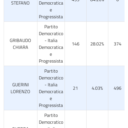
STEFANO
Democratica
e
Progressista
Partito
Democratico
GRIBAUDO
- Italia
146
28.02%
374
CHIARA
Democratica
e
Progressista
Partito
Democratico
GUERINI
- Italia
21
4.03%
496
LORENZO
Democratica
e
Progressista
Partito
Democratico