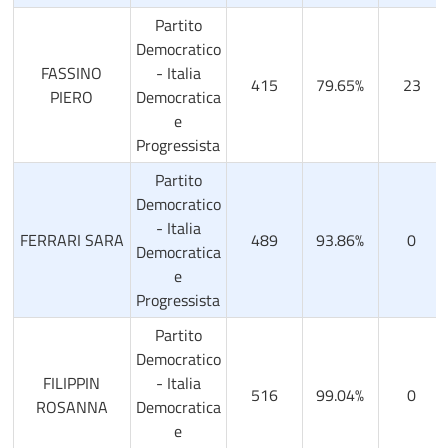
Partito
Democratico
FASSINO
- Italia
415
79.65%
23
PIERO
Democratica
e
Progressista
Partito
Democratico
- Italia
FERRARI SARA
489
93.86%
0
Democratica
e
Progressista
Partito
Democratico
FILIPPIN
- Italia
516
99.04%
0
ROSANNA
Democratica
e