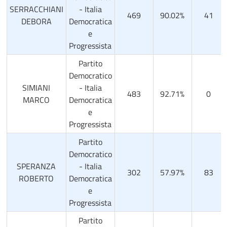
SERRACCHIANI
- Italia
469
90.02%
41
DEBORA
Democratica
e
Progressista
Partito
Democratico
SIMIANI
- Italia
483
92.71%
0
MARCO
Democratica
e
Progressista
Partito
Democratico
SPERANZA
- Italia
302
57.97%
83
ROBERTO
Democratica
e
Progressista
Partito