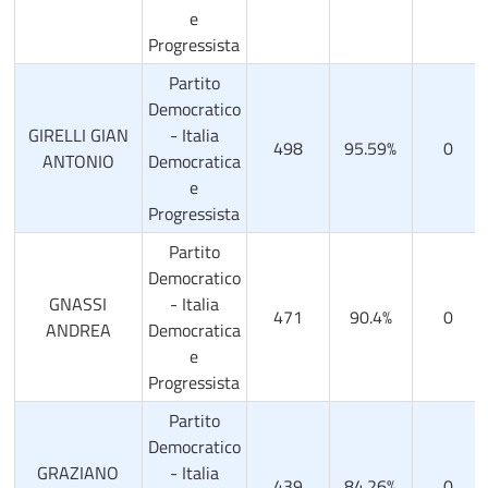
e
Progressista
Partito
Democratico
GIRELLI GIAN
- Italia
498
95.59%
0
ANTONIO
Democratica
e
Progressista
Partito
Democratico
GNASSI
- Italia
471
90.4%
0
ANDREA
Democratica
e
Progressista
Partito
Democratico
GRAZIANO
- Italia
439
84.26%
0