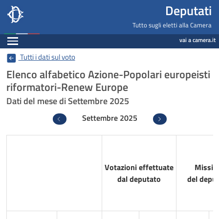
Deputati, Camera dei Deputati -
Navigazione pagine di servizio
Salta al contenuto principale
Salta al menu di navigazione
Fine pagina
Salta al contenuto principale
Salta al menu di navigazione
Vai a inizio pagina
Deputati
Tutto sugli eletti alla Camera
Espandi
vai a camera.it
Tutti i dati sul voto
Elenco alfabetico Azione-Popolari europeisti
riformatori-Renew Europe
Dati del mese di Settembre 2025
Settembre 2025
Precedente
Successivo
Votazioni effettuate
Missio
dal deputato
del depu