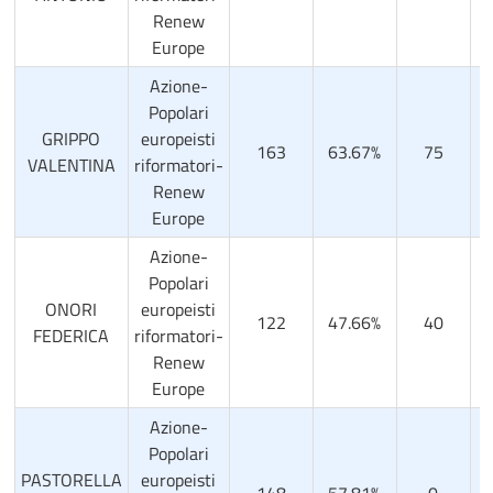
Renew
Europe
Azione-
Popolari
GRIPPO
europeisti
163
63.67%
75
VALENTINA
riformatori-
Renew
Europe
Azione-
Popolari
ONORI
europeisti
122
47.66%
40
1
FEDERICA
riformatori-
Renew
Europe
Azione-
Popolari
PASTORELLA
europeisti
148
57.81%
0