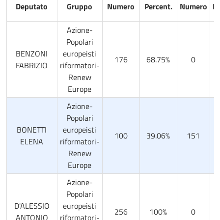
Deputato
Gruppo
Numero
Percent.
Numero
Pe
Azione-
Popolari
BENZONI
europeisti
176
68.75%
0
FABRIZIO
riformatori-
Renew
Europe
Azione-
Popolari
BONETTI
europeisti
100
39.06%
151
5
ELENA
riformatori-
Renew
Europe
Azione-
Popolari
D'ALESSIO
europeisti
256
100%
0
ANTONIO
riformatori-