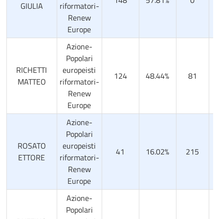
GIULIA
riformatori-
Renew
Europe
Azione-
Popolari
RICHETTI
europeisti
124
48.44%
81
3
MATTEO
riformatori-
Renew
Europe
Azione-
Popolari
ROSATO
europeisti
41
16.02%
215
8
ETTORE
riformatori-
Renew
Europe
Azione-
Popolari