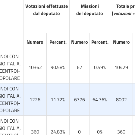
Votazioni effettuate
Missioni
Totale p
dal deputato
del deputato
(
votazioni +
o
Numero
Percent.
Numero
Percent.
Numero
(NOI CON
IO ITALIA,
10362
90.58%
67
0.59%
10429
 CENTRO)-
POPOLARE
(NOI CON
IO ITALIA,
1226
11.72%
6776
64.76%
8002
 CENTRO)-
POPOLARE
(NOI CON
IO ITALIA,
360
24.83%
0
0%
360