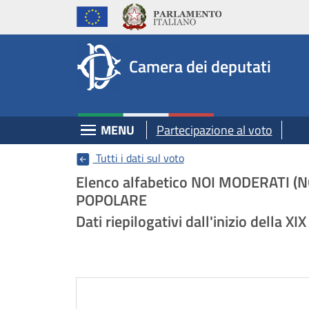
Deputati, Camera dei Deputati -
Navigazione pagine di servizio
Salta al contenuto principale
Salta al menu di navigazione
Fine pagina
Salta al contenuto principale
Salta al menu di navigazione
Vai a inizio pagina
Camera dei deputati
Espandi
MENU
Partecipazione al voto
Tutti i dati sul voto
Elenco alfabetico NOI MODERATI (
POPOLARE
Dati riepilogativi dall'inizio della X