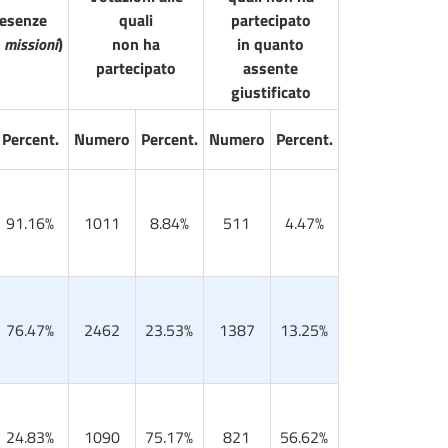
resenze
quali
partecipato
 missioni
)
non ha
in quanto
partecipato
assente
giustificato
Percent.
Numero
Percent.
Numero
Percent.
91.16%
1011
8.84%
511
4.47%
76.47%
2462
23.53%
1387
13.25%
24.83%
1090
75.17%
821
56.62%