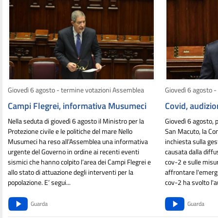
Giovedì 6 agosto - termine votazioni Assemblea
Giovedì 6 agosto -
Campi Flegrei, informativa Musumeci
Covid, audizi
Nella seduta di giovedì 6 agosto il
Ministro per la
Giovedì 6 agosto, pr
Protezione civile e le politiche del m
are Nello
San Macuto, la Co
Musumeci ha reso all’Assemblea una informativa
inchiesta sulla ge
urgente del Governo in ordine ai recenti eventi
causata dalla diffu
sismici che hanno colpito l’area dei Campi Flegrei e
cov-2 e sulle misu
allo stato di attuazione degli interventi per la
affrontare l'emerg
popolazione. E’ segui...
cov-2 ha svolto l'au
Guarda
Guarda