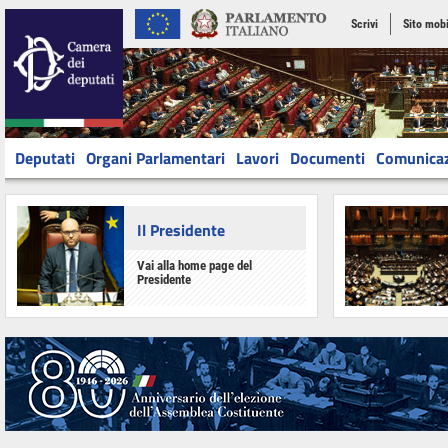
Scrivi
Sito mobi
Deputati
Organi Parlamentari
Lavori
Documenti
Comunica
Il Presidente
Vai alla home page del
Presidente