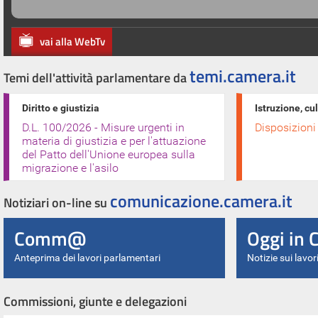
vai alla WebTv
temi.camera.it
Temi dell'attività parlamentare da
Diritto e giustizia
Istruzione, cu
D.L. 100/2026 - Misure urgenti in
Disposizioni
materia di giustizia e per l'attuazione
del Patto dell'Unione europea sulla
migrazione e l'asilo
comunicazione.camera.it
Notiziari on-line su
Comm@
Oggi in
Anteprima dei lavori parlamentari
Notizie sui lavor
Commissioni, giunte e delegazioni