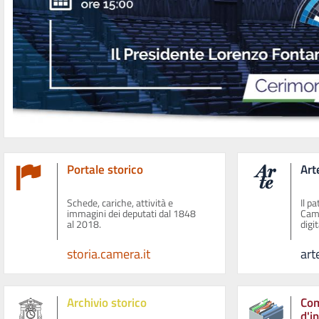
Portale storico
Art
Schede, cariche, attività e
Il p
immagini dei deputati dal 1848
Came
al 2018.
digit
storia.camera.it
art
Archivio storico
Com
d'i