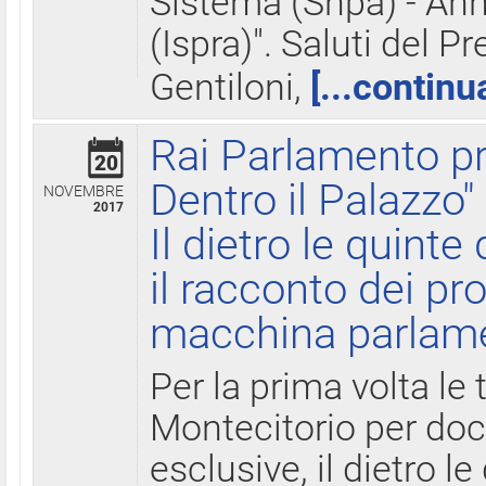
Sistema (Snpa) - Ann
(Ispra)". Saluti del P
Gentiloni,
[...continu
Rai Parlamento pr
20
Dentro il Palazzo"
NOVEMBRE
2017
Il dietro le quint
il racconto dei pro
macchina parlam
Per la prima volta le
Montecitorio per do
esclusive, il dietro le