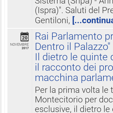
Sistema (Snpa) - Ann
(Ispra)". Saluti del P
Gentiloni,
[...continu
Rai Parlamento pr
20
Dentro il Palazzo"
NOVEMBRE
2017
Il dietro le quint
il racconto dei pro
macchina parlam
Per la prima volta le
Montecitorio per do
esclusive, il dietro le