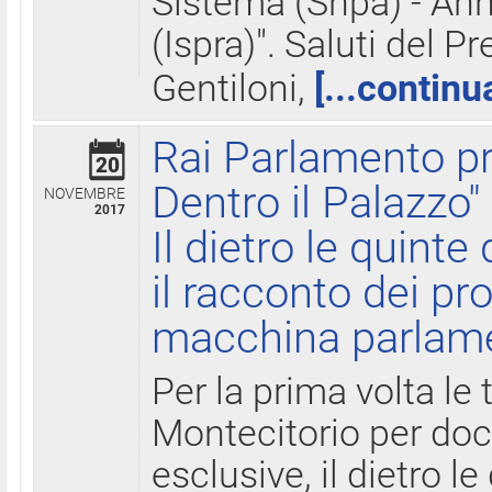
Sistema (Snpa) - Ann
(Ispra)". Saluti del P
Gentiloni,
[...continu
Rai Parlamento pr
20
Dentro il Palazzo"
NOVEMBRE
2017
Il dietro le quint
il racconto dei pro
macchina parlam
Per la prima volta le
Montecitorio per do
esclusive, il dietro le