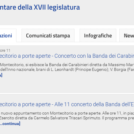
ntare della XVII legislatura
azioni
Comunicati stampa
Infografiche
News
 ore 11
torio a porte aperte - Concerto con la Banda dei Carabin
a Montecitorio, si esibisce la Banda dei Carabinieri diretta da Massimo Mar
dell'Inno nazionale, brani di L. Leonhardt (Principe Eugenio); V. Borgia (F
a]
torio a porte aperte - Alle 11 concerto della Banda dell’E
nuovo appuntamento con Montecitorio a porte aperte. Alle ore 11, in piaz
'Esercito diretta da Carmelo Salvatore Triscari Sprimuto. Il programma pr
...continua]