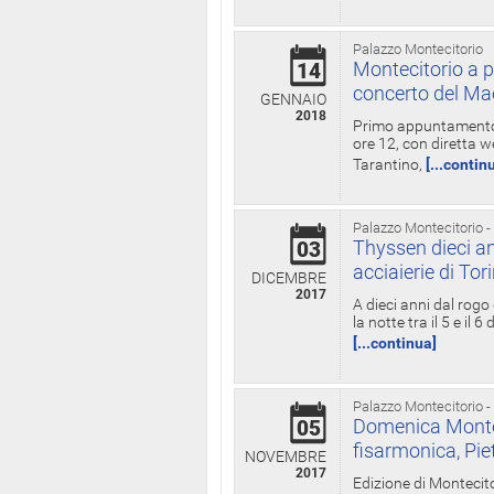
Palazzo Montecitorio
Montecitorio a p
14
concerto del Ma
GENNAIO
2018
Primo appuntamento d
ore 12, con diretta w
Tarantino,
[...contin
Palazzo Montecitorio -
Thyssen dieci an
03
acciaierie di Tor
DICEMBRE
2017
A dieci anni dal rogo
la notte tra il 5 e il
[...continua]
Palazzo Montecitorio -
Domenica Monteci
05
fisarmonica, Pie
NOVEMBRE
2017
Edizione di Montecito