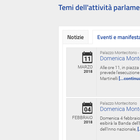
Temi dell'attività parlame
Notizie
Eventi e manifest
Palazzo Montecitorio -
Domenica Monteci
11
MARZO
Alle ore 11, in piazz
2018
prevede l'esecuzione 
Martinelli
[...continu
Palazzo Montecitorio
Domenica Monteci
04
FEBBRAIO
Domenica 4 febbraio 
2018
esibirà la Banda dell
dell'Inno nazionale,
[