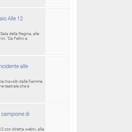
aio Alle 12
ala della Regina, alle
i, "Da Fellini a
ncidente alle
rai travolti dalle fiamme
one teatrale che è
l campione di
12 con diretta webtv, alla