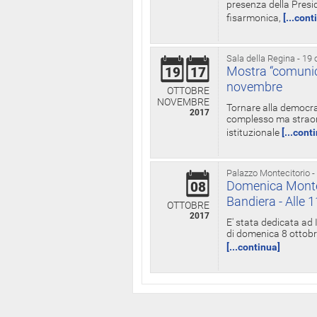
presenza della Presid
fisarmonica,
[...cont
Sala della Regina - 19 
Mostra “comunica
19
17
novembre
OTTOBRE
NOVEMBRE
Tornare alla democra
2017
complesso ma straord
istituzionale
[...cont
Palazzo Montecitorio -
Domenica Monteci
08
Bandiera - Alle 
OTTOBRE
2017
E' stata dedicata ad 
di domenica 8 ottobre
[...continua]