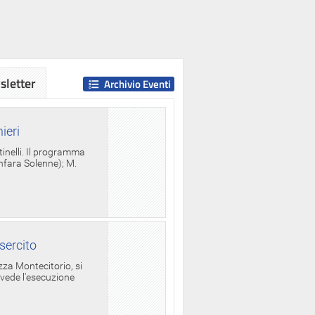
letter
Archivio Eventi
ieri
tinelli. Il programma
anfara Solenne); M.
sercito
za Montecitorio, si
evede l'esecuzione