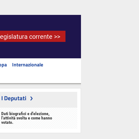
Legislatura corrente >>
opa
Internazionale
I Deputati
Dati biografici e d'elezione,
l'attività svolta e come hanno
votato.