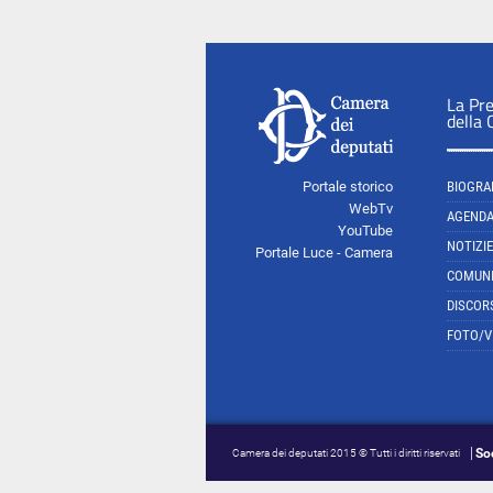
La Pr
della
Portale storico
BIOGRA
WebTv
AGEND
YouTube
NOTIZIE
Portale Luce - Camera
COMUNI
DISCOR
FOTO/V
So
Camera dei deputati 2015 © Tutti i diritti riservati