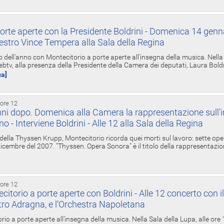
orte aperte con la Presidente Boldrini - Domenica 14 genn
estro Vince Tempera alla Sala della Regina
ell'anno con Montecitorio a porte aperte all'insegna della musica. Nella S
ebtv, alla presenza della Presidente della Camera dei deputati, Laura Boldrin
ua]
 ore 12
ni dopo. Domenica alla Camera la rappresentazione sull’i
ino - Interviene Boldrini - Alle 12 alla Sala della Regina
 della Thyssen Krupp, Montecitorio ricorda quei morti sul lavoro: sette ope
 6 dicembre del 2007. "Thyssen. Opera Sonora" è il titolo della rappresentazi
 ore 12
torio a porte aperte con Boldrini - Alle 12 concerto con i
tro Adragna, e l’Orchestra Napoletana
rio a porte aperte all'insegna della musica. Nella Sala della Lupa, alle ore 