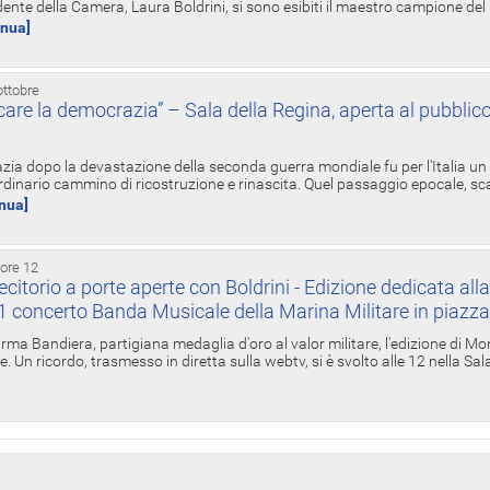
ente della Camera, Laura Boldrini, si sono esibiti il maestro campione de
inua]
ottobre
re la democrazia” – Sala della Regina, aperta al pubblico
zia dopo la devastazione della seconda guerra mondiale fu per l'Italia un
inario cammino di ricostruzione e rinascita. Quel passaggio epocale, s
inua]
 ore 12
torio a porte aperte con Boldrini - Edizione dedicata all
11 concerto Banda Musicale della Marina Militare in piazz
Irma Bandiera, partigiana medaglia d'oro al valor militare, l'edizione di Mo
. Un ricordo, trasmesso in diretta sulla webtv, si è svolto alle 12 nella Sa