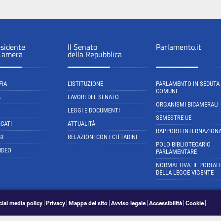
esidente
Il Senato
Parlamento.it
 Camera
della Repubblica
FIA
L'ISTITUZIONE
PARLAMENTO IN SEDUTA
COMUNE
A
LAVORI DEL SENATO
ORGANISMI BICAMERALI
LEGGI E DOCUMENTI
SEMESTRE UE
CATI
ATTUALITÀ
RAPPORTI INTERNAZIONA
SI
RELAZIONI CON I CITTADINI
POLO BIBLIOTECARIO
IDEO
PARLAMENTARE
NORMATTIVA: IL PORTAL
DELLA LEGGE VIGENTE
cial media policy
Privacy
Mappa del sito
Avviso legale
Accessibilità
Cookie