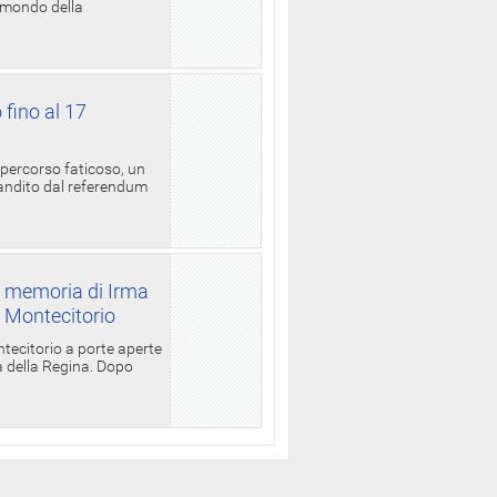
l mondo della
 fino al 17
 percorso faticoso, un
candito dal referendum
a memoria di Irma
a Montecitorio
ntecitorio a porte aperte
la della Regina. Dopo