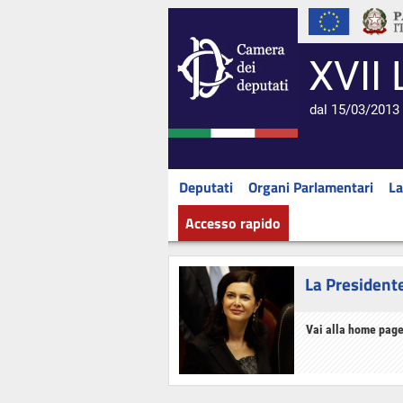
XVII 
dal 15/03/2013 
Deputati
Organi Parlamentari
La
Accesso rapido
La President
Vai alla home page