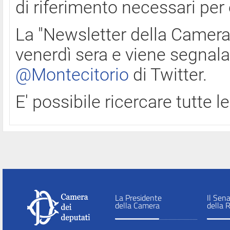
di riferimento necessari per
La "Newsletter della Camera"
venerdì sera e viene segnala
@Montecitorio
di Twitter.
E' possibile ricercare tutte 
La Presidente
Il Sen
della Camera
della 