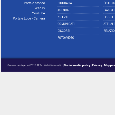
Portale storico
BIOGRAFIA
L'ISTITU
WebTv
AGENDA
LAVORI 
YouTube
NOTIZIE
LEGGI E
Portale Luce - Camera
COMUNICATI
ATTUALI
DISCORSI
RELAZIO
FOTO/VIDEO
Social media policy
Privacy
Mappa d
Camera dei deputati 2015 © Tutti i diritti riservati