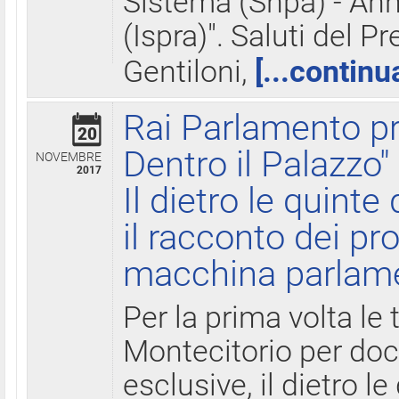
Sistema (Snpa) - Ann
(Ispra)". Saluti del P
Gentiloni,
[...continu
Rai Parlamento pr
20
Dentro il Palazzo"
NOVEMBRE
2017
Il dietro le quint
il racconto dei pro
macchina parlam
Per la prima volta le
Montecitorio per do
esclusive, il dietro le