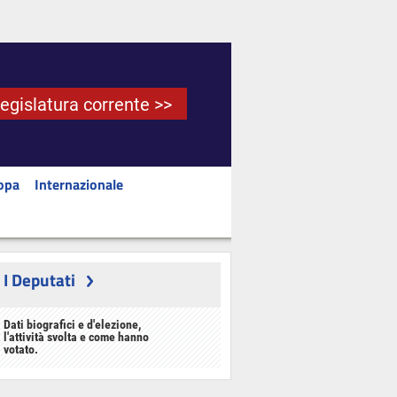
Legislatura corrente >>
opa
Internazionale
I Deputati
Dati biografici e d'elezione,
l'attività svolta e come hanno
votato.