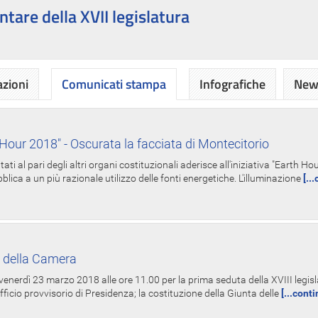
ntare della XVII legislatura
azioni
Comunicati stampa
Infografiche
News
Hour 2018" - Oscurata la facciata di Montecitorio
i al pari degli altri organi costituzionali aderisce all'iniziativa "Earth 
lica a un più razionale utilizzo delle fonti energetiche. L'illuminazione
[..
 della Camera
nerdì 23 marzo 2018 alle ore 11.00 per la prima seduta della XVIII legisla
Ufficio provvisorio di Presidenza; la costituzione della Giunta delle
[...cont