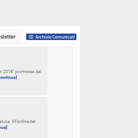
letter
Archivio Comunicati
Hour 2018" promossa dal
.continua]
tura. All'ordine del
inua]