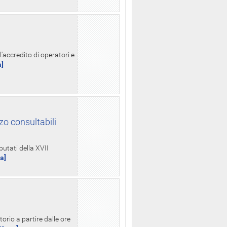
l'accredito di operatori e
a]
zo consultabili
putati della XVII
ua]
orio a partire dalle ore