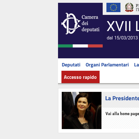
XVII 
dal 15/03/2013 
Deputati
Organi Parlamentari
La
Accesso rapido
La President
Vai alla home page