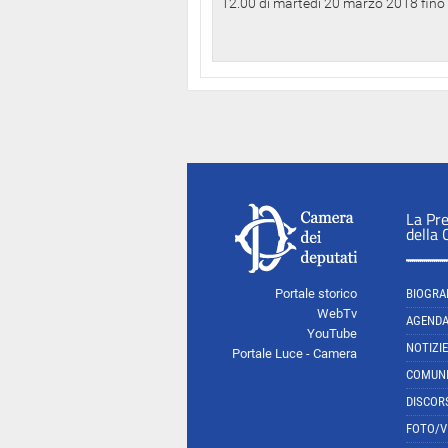
12.00 di martedì 20 marzo 2018 fino a
La Pr
della
Portale storico
BIOGRA
WebTv
AGEND
YouTube
NOTIZIE
Portale Luce - Camera
COMUNI
DISCOR
FOTO/V