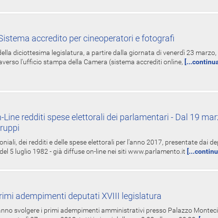
istema accredito per cineoperatori e fotografi
ella diciottesima legislatura, a partire dalla giornata di venerdì 23 marzo, 
averso l'ufficio stampa della Camera (sistema accrediti online,
[...continu
-Line redditi spese elettorali dei parlamentari - Dal 19 mar
Gruppi
oniali, dei redditi e delle spese elettorali per l'anno 2017, presentate dai de
 del 5 luglio 1982 - già diffuse on-line nei siti www.parlamento.it
[...contin
rimi adempimenti deputati XVIII legislatura
tranno svolgere i primi adempimenti amministrativi presso Palazzo Montecit