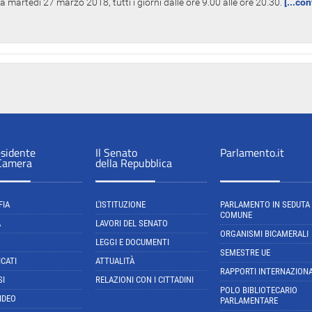
 martedì 27 marzo 2018, tutti i giorni dalle ore 9.00 alle ore 20.30.
[...co
esidente
Il Senato
Parlamento.it
 Camera
della Repubblica
FIA
L'ISTITUZIONE
PARLAMENTO IN SEDUTA
COMUNE
A
LAVORI DEL SENATO
ORGANISMI BICAMERALI
LEGGI E DOCUMENTI
SEMESTRE UE
CATI
ATTUALITÀ
RAPPORTI INTERNAZIONA
SI
RELAZIONI CON I CITTADINI
POLO BIBLIOTECARIO
IDEO
PARLAMENTARE