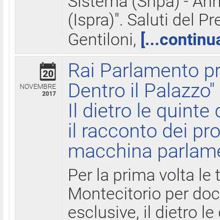
Sistema (Snpa) - Ann
(Ispra)". Saluti del P
Gentiloni,
[...continu
Rai Parlamento pr
20
Dentro il Palazzo"
NOVEMBRE
2017
Il dietro le quint
il racconto dei pro
macchina parlam
Per la prima volta le
Montecitorio per do
esclusive, il dietro le