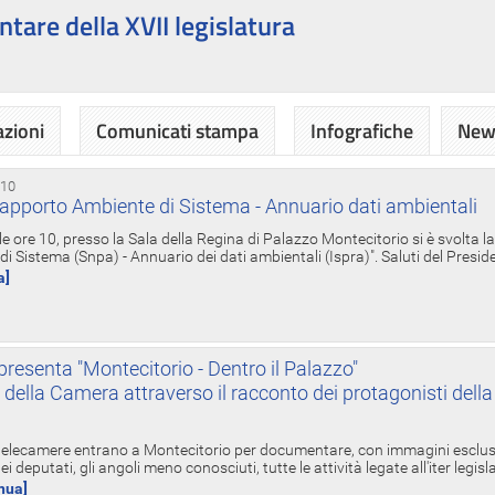
ntare della XVII legislatura
azioni
Comunicati stampa
Infografiche
News
 10
apporto Ambiente di Sistema - Annuario dati ambientali
e ore 10, presso la Sala della Regina di Palazzo Montecitorio si è svolta l
 Sistema (Snpa) - Annuario dei dati ambientali (Ispra)". Saluti del Presid
a]
resenta "Montecitorio - Dentro il Palazzo"
nte della Camera attraverso il racconto dei protagonisti del
 telecamere entrano a Montecitorio per documentare, con immagini esclusive
i deputati, gli angoli meno conosciuti, tutte le attività legate all'iter legisl
inua]