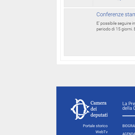
Conferenze stam
E' possibile seguire 
periodo di 15 giorni. E
La Pr
della
Portale storico
BIOGRA
WebTv
AGEND