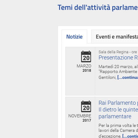
Temi dell'attività parlame
Notizie
Eventi e manifest
Sala della Regina - ore
Presentazione R
20
MARZO
Martedì 20 marzo, all
2018
"Rapporto Ambiente di
Gentiloni,
[...continu
Rai Parlamento p
20
Il dietro le qui
parlamentare
NOVEMBRE
2017
Per la prima volta le
lavori della Camera de
d'eccezione,
[...cont