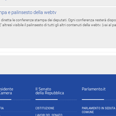
pa e palinsesto della webtv
in diretta le conferenze stampa dei deputati. Ogni conferenza resterà dispo
' altresì visibile il palinsesto di tutti gli altri contenuti della webtv. (vai al 
esidente
Il Senato
Parlamento.it
 Camera
della Repubblica
FIA
L'ISTITUZIONE
PARLAMENTO IN SEDUTA
COMUNE
A
LAVORI DEL SENATO