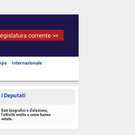
Legislatura corrente >>
opa
Internazionale
I Deputati
Dati biografici e d'elezione,
l'attività svolta e come hanno
votato.