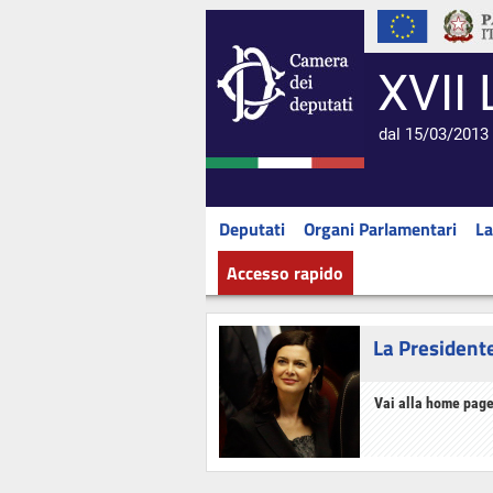
XVII 
dal 15/03/2013 
Deputati
Organi Parlamentari
La
Accesso rapido
La President
Vai alla home page