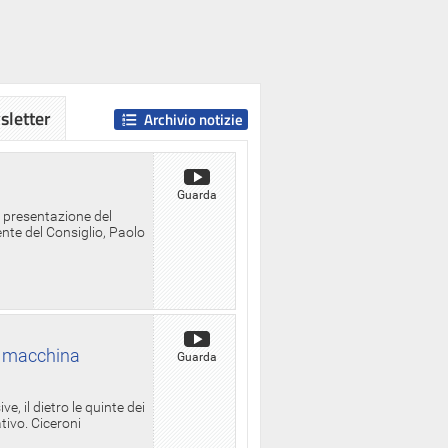
letter
Archivio notizie
Guarda
a presentazione del
ente del Consiglio, Paolo
la macchina
Guarda
, il dietro le quinte dei
ativo. Ciceroni