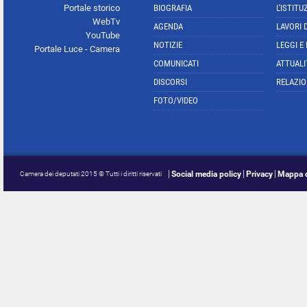
Portale storico
BIOGRAFIA
L'ISTITU
WebTv
AGENDA
LAVORI 
YouTube
NOTIZIE
LEGGI E
Portale Luce - Camera
COMUNICATI
ATTUALI
DISCORSI
RELAZIO
FOTO/VIDEO
Social media policy
Privacy
Mappa d
Camera dei deputati 2015 © Tutti i diritti riservati