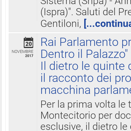
Sistema (Snpa) - Ann
(Ispra)". Saluti del P
Gentiloni,
[...continu
Rai Parlamento pr
20
Dentro il Palazzo"
NOVEMBRE
2017
Il dietro le quint
il racconto dei pro
macchina parlam
Per la prima volta le
Montecitorio per do
esclusive, il dietro le