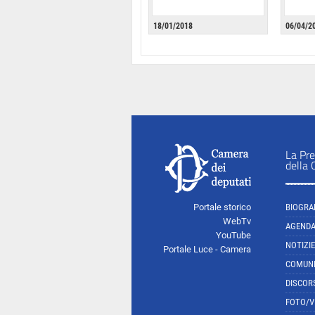
18/01/2018
06/04/2
La Pre
della
Portale storico
BIOGRA
WebTv
AGEND
YouTube
NOTIZIE
Portale Luce - Camera
COMUNI
DISCOR
FOTO/V