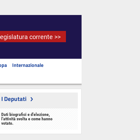
Legislatura corrente >>
opa
Internazionale
I Deputati
Dati biografici e d'elezione,
l'attività svolta e come hanno
votato.