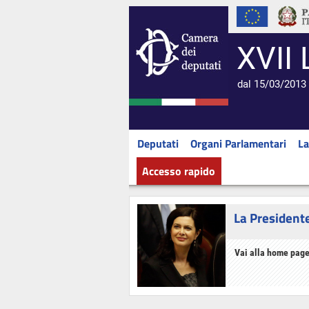
XVII 
dal 15/03/2013 
Deputati
Organi Parlamentari
La
Accesso rapido
La President
Vai alla home page