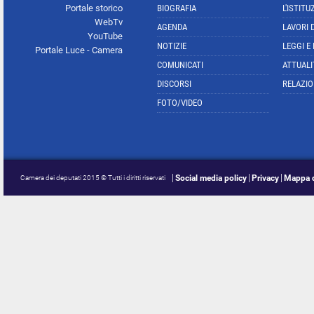
Portale storico
BIOGRAFIA
L'ISTITU
WebTv
AGENDA
LAVORI 
YouTube
NOTIZIE
LEGGI E
Portale Luce - Camera
COMUNICATI
ATTUALI
DISCORSI
RELAZIO
FOTO/VIDEO
Social media policy
Privacy
Mappa d
Camera dei deputati 2015 © Tutti i diritti riservati