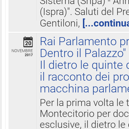
Sistema (Snpa) - Ann
(Ispra)". Saluti del P
Gentiloni,
[...continu
Rai Parlamento pr
20
Dentro il Palazzo"
NOVEMBRE
2017
Il dietro le quint
il racconto dei pro
macchina parlam
Per la prima volta le
Montecitorio per do
esclusive, il dietro le