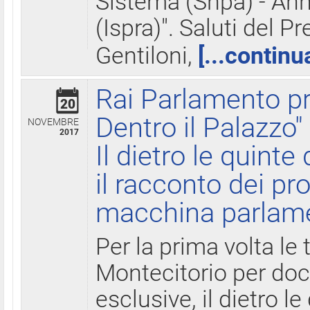
Sistema (Snpa) - Ann
(Ispra)". Saluti del P
Gentiloni,
[...continu
Rai Parlamento pr
20
Dentro il Palazzo"
NOVEMBRE
2017
Il dietro le quint
il racconto dei pro
macchina parlam
Per la prima volta le
Montecitorio per do
esclusive, il dietro le