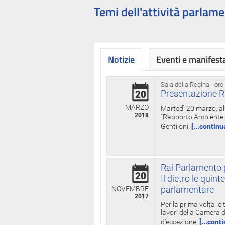
Temi dell'attività parlame
Notizie
Eventi e manifest
Sala della Regina - ore
Presentazione R
20
MARZO
Martedì 20 marzo, all
2018
"Rapporto Ambiente di
Gentiloni,
[...continu
Rai Parlamento p
20
Il dietro le qui
parlamentare
NOVEMBRE
2017
Per la prima volta le
lavori della Camera de
d'eccezione,
[...cont