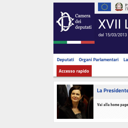
XVII 
dal 15/03/2013 
Deputati
Organi Parlamentari
La
Accesso rapido
La President
Vai alla home page