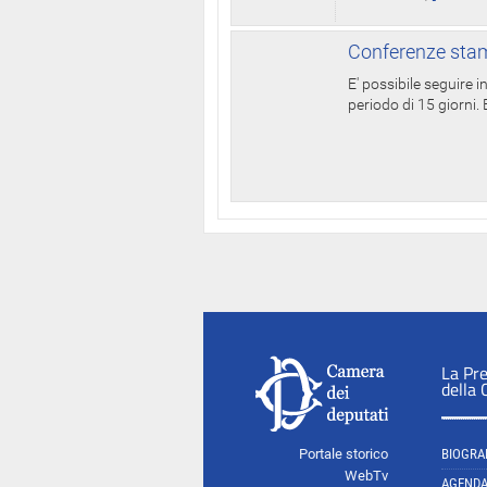
Conferenze stam
E' possibile seguire 
periodo di 15 giorni. E
La Pr
della
Portale storico
BIOGRA
WebTv
AGEND