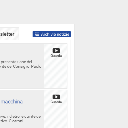
letter
Archivio notizie
Guarda
a presentazione del
ente del Consiglio, Paolo
la macchina
Guarda
, il dietro le quinte dei
ativo. Ciceroni