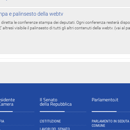
pa e palinsesto della webtv
in diretta le conferenze stampa dei deputati. Ogni conferenza resterà dispo
' altresì visibile il palinsesto di tutti gli altri contenuti della webtv. (vai al 
esidente
Il Senato
Parlamento.it
 Camera
della Repubblica
FIA
L'ISTITUZIONE
PARLAMENTO IN SEDUTA
COMUNE
A
LAVORI DEL SENATO