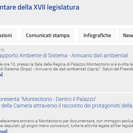
ntare della XVII legislatura
azioni
Comunicati stampa
Infografiche
News
 10
apporto Ambiente di Sistema - Annuario dati ambientali
e ore 10, presso la Sala della Regina di Palazzo Montecitorio si è svolta l
 Sistema (Snpa) - Annuario dei dati ambientali (Ispra)". Saluti del Presid
a]
resenta "Montecitorio - Dentro il Palazzo"
nte della Camera attraverso il racconto dei protagonisti del
 telecamere entrano a Montecitorio per documentare, con immagini esclusive
i deputati, gli angoli meno conosciuti, tutte le attività legate all'iter legisl
inua]