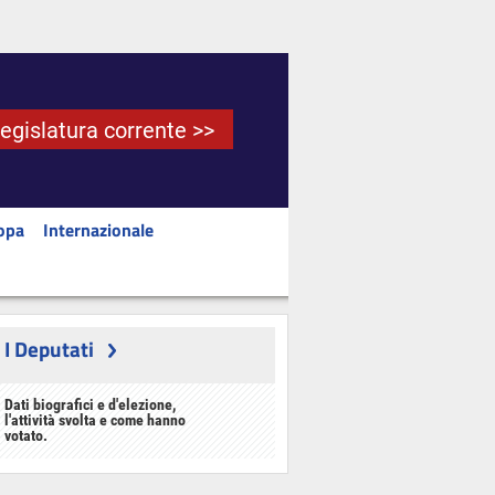
Legislatura corrente >>
opa
Internazionale
I Deputati
Dati biografici e d'elezione,
l'attività svolta e come hanno
votato.