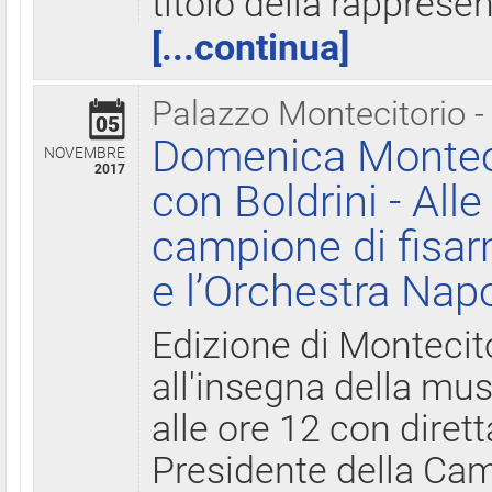
titolo della rapprese
[...continua]
Palazzo Montecitorio -
05
Domenica Monteci
NOVEMBRE
2017
con Boldrini - All
campione di fisar
e l’Orchestra Nap
Edizione di Montecit
all'insegna della mus
alle ore 12 con diret
Presidente della Came