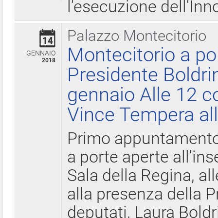
l'esecuzione dell'Inn
Palazzo Montecitorio
14
Montecitorio a po
GENNAIO
2018
Presidente Boldri
gennaio Alle 12 c
Vince Tempera all
Primo appuntamento 
a porte aperte all'in
Sala della Regina, all
alla presenza della 
deputati, Laura Boldri