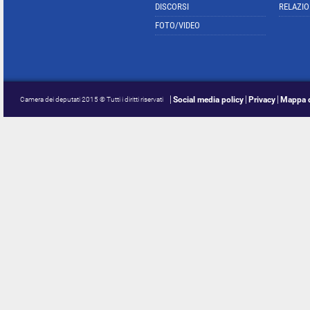
DISCORSI
RELAZIO
FOTO/VIDEO
Social media policy
Privacy
Mappa d
Camera dei deputati 2015 © Tutti i diritti riservati