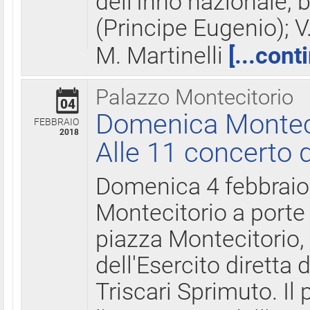
dell'Inno nazionale, 
(Principe Eugenio); V
M. Martinelli
[...cont
Palazzo Montecitorio
04
Domenica Montecit
FEBBRAIO
2018
Alle 11 concerto d
Domenica 4 febbrai
Montecitorio a porte 
piazza Montecitorio, 
dell'Esercito diretta
Triscari Sprimuto. I