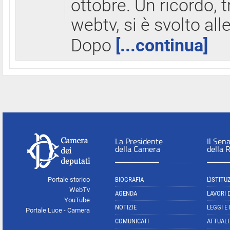
ottobre. Un ricordo, 
webtv, si è svolto all
Dopo
[...continua]
La Presidente
Il Sen
della Camera
della 
Portale storico
BIOGRAFIA
L'ISTITU
WebTv
AGENDA
LAVORI 
YouTube
NOTIZIE
LEGGI E
Portale Luce - Camera
COMUNICATI
ATTUALI