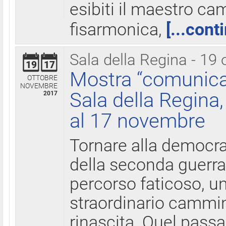
esibiti il maestro c
fisarmonica,
[...cont
Sala della Regina - 19 
19
17
Mostra “comunica
OTTOBRE
NOVEMBRE
Sala della Regina,
2017
al 17 novembre
Tornare alla democra
della seconda guerra 
percorso faticoso, 
straordinario cammin
rinascita. Quel pass