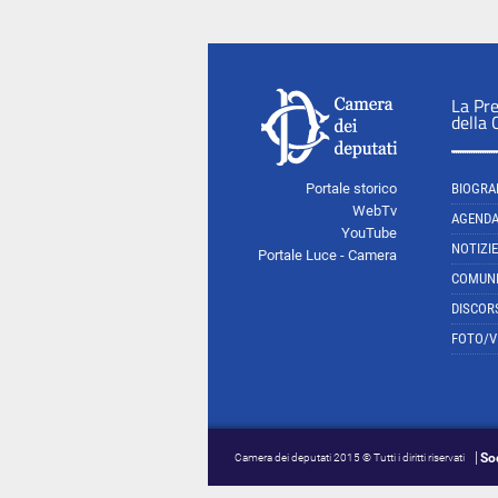
La Pr
della
Portale storico
BIOGRA
WebTv
AGEND
YouTube
NOTIZIE
Portale Luce - Camera
COMUNI
DISCOR
FOTO/V
So
Camera dei deputati 2015 © Tutti i diritti riservati