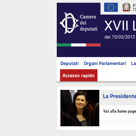
XVII 
dal 15/03/2013 
Deputati
Organi Parlamentari
La
Accesso rapido
La President
Vai alla home page