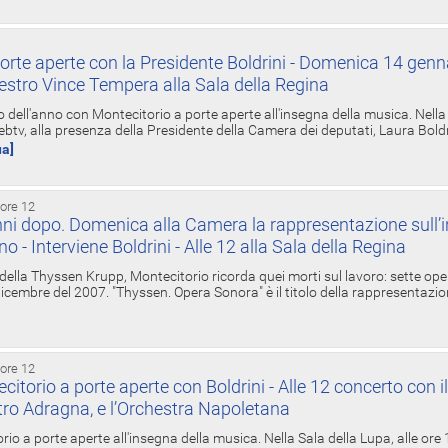
orte aperte con la Presidente Boldrini - Domenica 14 genn
estro Vince Tempera alla Sala della Regina
ell'anno con Montecitorio a porte aperte all'insegna della musica. Nella S
ebtv, alla presenza della Presidente della Camera dei deputati, Laura Boldrin
ua]
 ore 12
ni dopo. Domenica alla Camera la rappresentazione sull’i
ino - Interviene Boldrini - Alle 12 alla Sala della Regina
 della Thyssen Krupp, Montecitorio ricorda quei morti sul lavoro: sette ope
 6 dicembre del 2007. "Thyssen. Opera Sonora" è il titolo della rappresentazi
 ore 12
torio a porte aperte con Boldrini - Alle 12 concerto con i
tro Adragna, e l’Orchestra Napoletana
rio a porte aperte all'insegna della musica. Nella Sala della Lupa, alle ore 