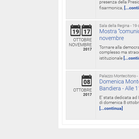
presenza della Presid
fisarmonica,
[...cont
Sala della Regina - 19 
Mostra “comunica
19
17
novembre
OTTOBRE
NOVEMBRE
Tornare alla democra
2017
complesso ma straord
istituzionale
[...cont
Palazzo Montecitorio -
Domenica Monteci
08
Bandiera - Alle 
OTTOBRE
2017
E' stata dedicata ad 
di domenica 8 ottobre
[...continua]