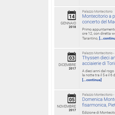
Palazzo Montecitorio
Montecitorio a p
14
concerto del Ma
GENNAIO
2018
Primo appuntamento d
ore 12, con diretta w
Tarantino,
[...contin
Palazzo Montecitorio -
Thyssen dieci an
03
acciaierie di Tor
DICEMBRE
2017
A dieci anni dal rogo
la notte tra il 5 e il
[...continua]
Palazzo Montecitorio -
Domenica Monteci
05
fisarmonica, Pie
NOVEMBRE
2017
Edizione di Montecito