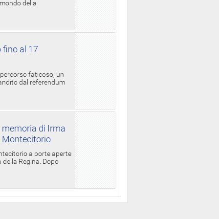
l mondo della
 fino al 17
 percorso faticoso, un
candito dal referendum
a memoria di Irma
a Montecitorio
ntecitorio a porte aperte
la della Regina. Dopo