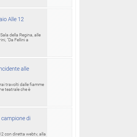
aio Alle 12
ala della Regina, alle
i, "Da Fellini a
ncidente alle
rai travolti dalle fiamme
one teatrale che è
l campione di
12 con diretta webtv, alla