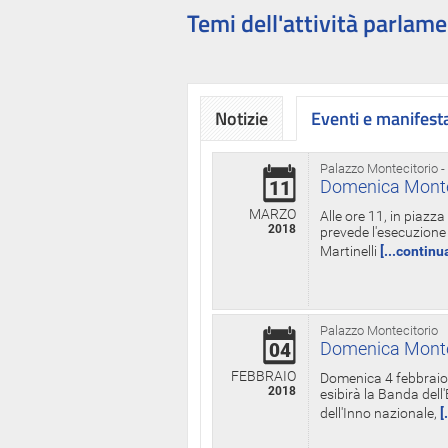
Temi dell'attività parlame
Notizie
Eventi e manifest
Palazzo Montecitorio -
Domenica Monteci
11
MARZO
Alle ore 11, in piazz
2018
prevede l'esecuzione 
Martinelli
[...continu
Palazzo Montecitorio
Domenica Monteci
04
FEBBRAIO
Domenica 4 febbraio 
2018
esibirà la Banda dell
dell'Inno nazionale,
[