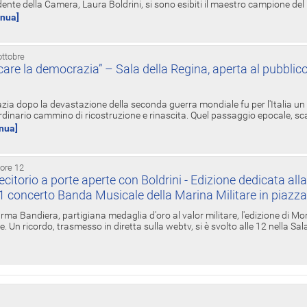
ente della Camera, Laura Boldrini, si sono esibiti il maestro campione de
inua]
ottobre
re la democrazia” – Sala della Regina, aperta al pubblico
zia dopo la devastazione della seconda guerra mondiale fu per l'Italia un
inario cammino di ricostruzione e rinascita. Quel passaggio epocale, s
inua]
 ore 12
torio a porte aperte con Boldrini - Edizione dedicata all
11 concerto Banda Musicale della Marina Militare in piazz
Irma Bandiera, partigiana medaglia d'oro al valor militare, l'edizione di Mo
. Un ricordo, trasmesso in diretta sulla webtv, si è svolto alle 12 nella Sa