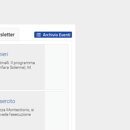
letter
Archivio Eventi
ieri
tinelli. Il programma
anfara Solenne); M.
sercito
za Montecitorio, si
evede l'esecuzione