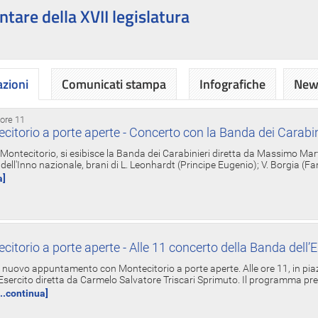
ntare della XVII legislatura
azioni
Comunicati stampa
Infografiche
News
 ore 11
torio a porte aperte - Concerto con la Banda dei Carabin
a Montecitorio, si esibisce la Banda dei Carabinieri diretta da Massimo Mar
dell'Inno nazionale, brani di L. Leonhardt (Principe Eugenio); V. Borgia (F
a]
torio a porte aperte - Alle 11 concerto della Banda dell’E
nuovo appuntamento con Montecitorio a porte aperte. Alle ore 11, in piaz
'Esercito diretta da Carmelo Salvatore Triscari Sprimuto. Il programma pr
...continua]