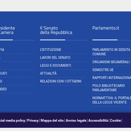
esidente
Il Senato
Parlamento.it
 Camera
della Repubblica
FIA
L'ISTITUZIONE
PARLAMENTO IN SEDUTA
COMUNE
A
LAVORI DEL SENATO
ORGANISMI BICAMERALI
LEGGI E DOCUMENTI
SEMESTRE UE
CATI
ATTUALITÀ
RAPPORTI INTERNAZIONA
SI
RELAZIONI CON I CITTADINI
POLO BIBLIOTECARIO
IDEO
PARLAMENTARE
NORMATTIVA: IL PORTAL
DELLA LEGGE VIGENTE
cial media policy
Privacy
Mappa del sito
Avviso legale
Accessibilità
Cookie