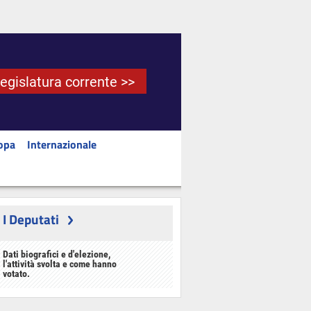
Legislatura corrente >>
opa
Internazionale
I Deputati
Dati biografici e d'elezione,
l'attività svolta e come hanno
votato.