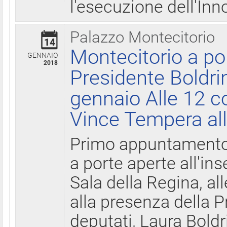
l'esecuzione dell'Inn
Palazzo Montecitorio
14
Montecitorio a po
GENNAIO
2018
Presidente Boldri
gennaio Alle 12 c
Vince Tempera all
Primo appuntamento 
a porte aperte all'in
Sala della Regina, all
alla presenza della 
deputati, Laura Boldri