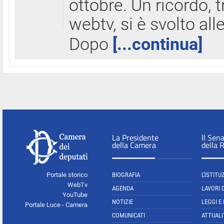
ottobre. Un ricordo, 
webtv, si è svolto all
Dopo
[...continua]
La Presidente
Il Sen
della Camera
della 
Portale storico
BIOGRAFIA
L'ISTITU
WebTv
AGENDA
LAVORI 
YouTube
NOTIZIE
LEGGI E
Portale Luce - Camera
COMUNICATI
ATTUALI