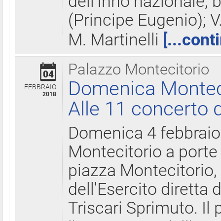
dell'Inno nazionale, 
(Principe Eugenio); V
M. Martinelli
[...cont
Palazzo Montecitorio
04
Domenica Montecit
FEBBRAIO
2018
Alle 11 concerto d
Domenica 4 febbrai
Montecitorio a porte 
piazza Montecitorio, 
dell'Esercito diretta
Triscari Sprimuto. I