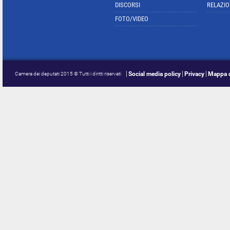
DISCORSI
RELAZIO
FOTO/VIDEO
Social media policy
Privacy
Mappa d
Camera dei deputati 2015 © Tutti i diritti riservati