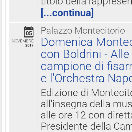
titolo della rapprese
[...continua]
Palazzo Montecitorio -
05
Domenica Monteci
NOVEMBRE
2017
con Boldrini - All
campione di fisar
e l’Orchestra Nap
Edizione di Montecit
all'insegna della mus
alle ore 12 con diret
Presidente della Came