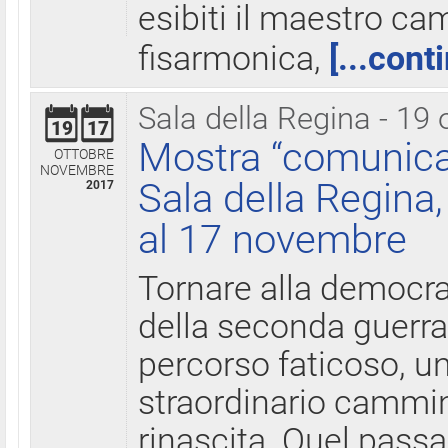
esibiti il maestro c
fisarmonica,
[...cont
Sala della Regina - 19 
19
17
Mostra “comunica
OTTOBRE
NOVEMBRE
Sala della Regina,
2017
al 17 novembre
Tornare alla democra
della seconda guerra 
percorso faticoso, 
straordinario cammin
rinascita. Quel pass