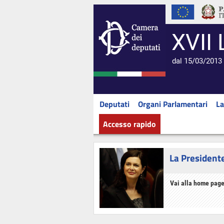
XVII 
dal 15/03/2013 
Deputati
Organi Parlamentari
La
Accesso rapido
La President
Vai alla home page