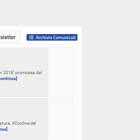
letter
Archivio Comunicati
Hour 2018" promossa dal
.continua]
tura. All'ordine del
inua]