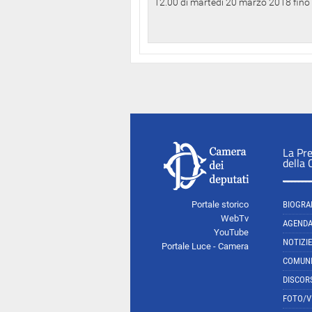
12.00 di martedì 20 marzo 2018 fino a
La Pr
della
Portale storico
BIOGRA
WebTv
AGEND
YouTube
NOTIZIE
Portale Luce - Camera
COMUNI
DISCOR
FOTO/V