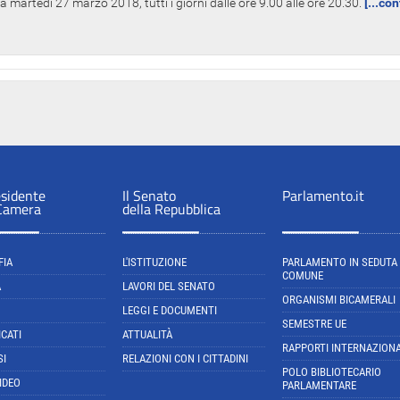
 martedì 27 marzo 2018, tutti i giorni dalle ore 9.00 alle ore 20.30.
[...co
esidente
Il Senato
Parlamento.it
 Camera
della Repubblica
FIA
L'ISTITUZIONE
PARLAMENTO IN SEDUTA
COMUNE
A
LAVORI DEL SENATO
ORGANISMI BICAMERALI
LEGGI E DOCUMENTI
SEMESTRE UE
CATI
ATTUALITÀ
RAPPORTI INTERNAZIONA
SI
RELAZIONI CON I CITTADINI
POLO BIBLIOTECARIO
IDEO
PARLAMENTARE