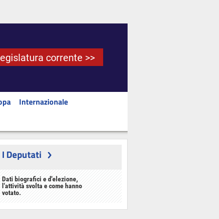
Legislatura corrente >>
opa
Internazionale
I Deputati
Dati biografici e d'elezione,
l'attività svolta e come hanno
votato.