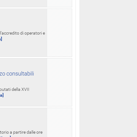
l'accredito di operatori e
a]
zo consultabili
putati della XVII
ua]
orio a partire dalle ore