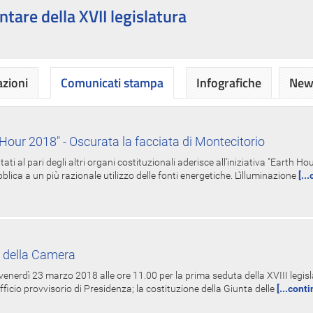
ntare della XVII legislatura
azioni
Comunicati stampa
Infografiche
News
Hour 2018" - Oscurata la facciata di Montecitorio
i al pari degli altri organi costituzionali aderisce all'iniziativa "Earth 
lica a un più razionale utilizzo delle fonti energetiche. L'illuminazione
[..
 della Camera
nerdì 23 marzo 2018 alle ore 11.00 per la prima seduta della XVIII legisla
Ufficio provvisorio di Presidenza; la costituzione della Giunta delle
[...cont