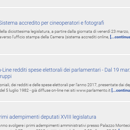
istema accredito per cineoperatori e fotografi
ella diciottesima legislatura, a partire dalla giornata di venerdì 23 marzo, 
averso l'ufficio stampa della Camera (sistema accrediti online,
[...continu
-Line redditi spese elettorali dei parlamentari - Dal 19 mar
Gruppi
oniali, dei redditi e delle spese elettorali per l'anno 2017, presentate dai de
 del 5 luglio 1982 - già diffuse on-line nei siti www.parlamento.it
[...contin
rimi adempimenti deputati XVIII legislatura
tranno svolgere i primi adempimenti amministrativi presso Palazzo Montecit