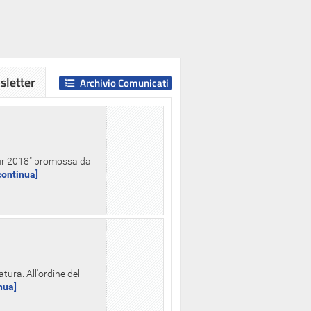
letter
Archivio Comunicati
Hour 2018" promossa dal
.continua]
tura. All'ordine del
inua]