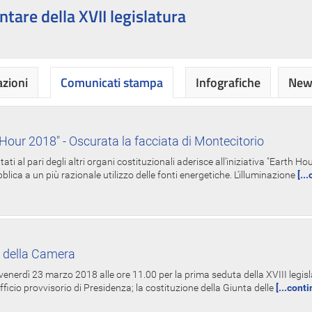
ntare della XVII legislatura
azioni
Comunicati stampa
Infografiche
News
Hour 2018" - Oscurata la facciata di Montecitorio
i al pari degli altri organi costituzionali aderisce all'iniziativa "Earth 
lica a un più razionale utilizzo delle fonti energetiche. L'illuminazione
[..
 della Camera
nerdì 23 marzo 2018 alle ore 11.00 per la prima seduta della XVIII legisla
Ufficio provvisorio di Presidenza; la costituzione della Giunta delle
[...cont