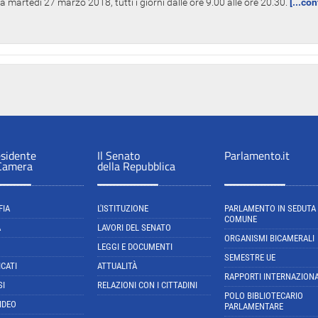
 martedì 27 marzo 2018, tutti i giorni dalle ore 9.00 alle ore 20.30.
[...co
esidente
Il Senato
Parlamento.it
 Camera
della Repubblica
FIA
L'ISTITUZIONE
PARLAMENTO IN SEDUTA
COMUNE
A
LAVORI DEL SENATO
ORGANISMI BICAMERALI
LEGGI E DOCUMENTI
SEMESTRE UE
CATI
ATTUALITÀ
RAPPORTI INTERNAZIONA
SI
RELAZIONI CON I CITTADINI
POLO BIBLIOTECARIO
IDEO
PARLAMENTARE