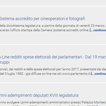
istema accredito per cineoperatori e fotografi
ella diciottesima legislatura, a partire dalla giornata di venerdì 23 marzo, 
averso l'ufficio stampa della Camera (sistema accrediti online,
[...continu
-Line redditi spese elettorali dei parlamentari - Dal 19 mar
Gruppi
oniali, dei redditi e delle spese elettorali per l'anno 2017, presentate dai de
 del 5 luglio 1982 - già diffuse on-line nei siti www.parlamento.it
[...contin
rimi adempimenti deputati XVIII legislatura
tranno svolgere i primi adempimenti amministrativi presso Palazzo Montecit