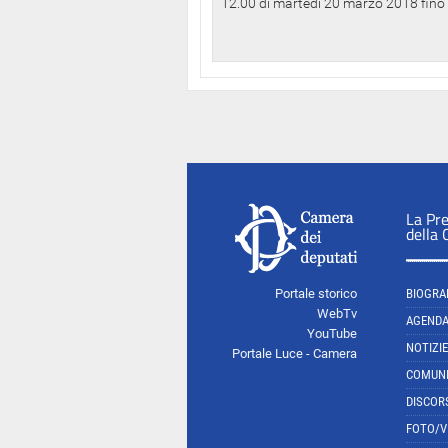
12.00 di martedì 20 marzo 2018 fino a
La Pr
della
Portale storico
BIOGRA
WebTv
AGEND
YouTube
NOTIZIE
Portale Luce - Camera
COMUNI
DISCOR
FOTO/V