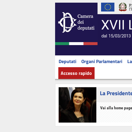
XVII 
dal 15/03/2013 
Deputati
Organi Parlamentari
La
Accesso rapido
La President
Vai alla home page