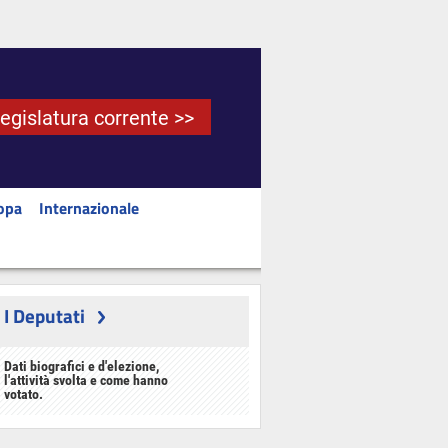
Legislatura corrente >>
opa
Internazionale
I Deputati
Dati biografici e d'elezione,
l'attività svolta e come hanno
votato.