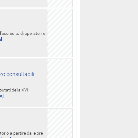
l'accredito di operatori e
a]
zo consultabili
putati della XVII
ua]
orio a partire dalle ore