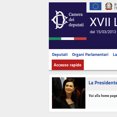
XVII 
dal 15/03/2013 
Deputati
Organi Parlamentari
La
Accesso rapido
La President
Vai alla home page