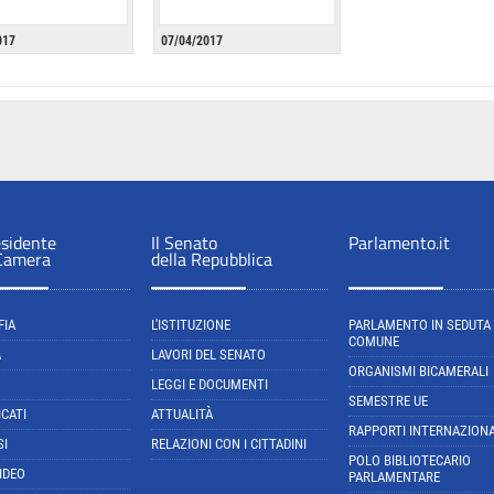
017
07/04/2017
esidente
Il Senato
Parlamento.it
 Camera
della Repubblica
FIA
L'ISTITUZIONE
PARLAMENTO IN SEDUTA
COMUNE
A
LAVORI DEL SENATO
ORGANISMI BICAMERALI
LEGGI E DOCUMENTI
SEMESTRE UE
CATI
ATTUALITÀ
RAPPORTI INTERNAZIONA
SI
RELAZIONI CON I CITTADINI
POLO BIBLIOTECARIO
IDEO
PARLAMENTARE