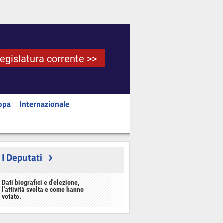
Legislatura corrente >>
opa
Internazionale
I Deputati
Dati biografici e d'elezione,
l'attività svolta e come hanno
votato.