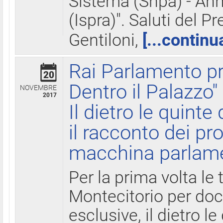
Sistema (Snpa) - Ann
(Ispra)". Saluti del P
Gentiloni,
[...continu
Rai Parlamento pr
20
Dentro il Palazzo"
NOVEMBRE
2017
Il dietro le quint
il racconto dei pro
macchina parlam
Per la prima volta le
Montecitorio per do
esclusive, il dietro le