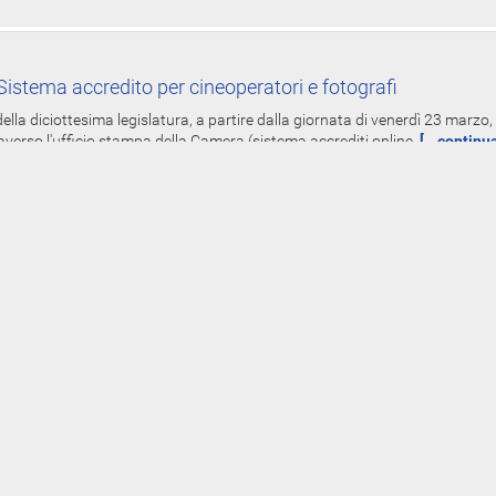
istema accredito per cineoperatori e fotografi
ella diciottesima legislatura, a partire dalla giornata di venerdì 23 marzo, 
averso l'ufficio stampa della Camera (sistema accrediti online,
[...continu
-Line redditi spese elettorali dei parlamentari - Dal 19 mar
Gruppi
oniali, dei redditi e delle spese elettorali per l'anno 2017, presentate dai de
 del 5 luglio 1982 - già diffuse on-line nei siti www.parlamento.it
[...contin
rimi adempimenti deputati XVIII legislatura
tranno svolgere i primi adempimenti amministrativi presso Palazzo Montecit