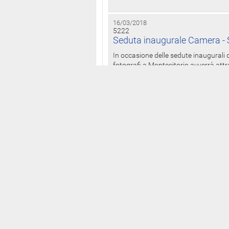
16/03/2018
5222
Seduta inaugurale Camera - S
In occasione delle sedute inaugurali d
fotografi a Montecitorio avverrà attr
16/03/2018
5221
Dichiarazioni patrimoniali: On
anche presso il Palazzo dei 
Il Bollettino delle dichiarazioni patrim
legislatura ai sensi della legge n. 441
15/03/2018
5220
Camera: da martedì alle 12 p
I deputati della XVIII legislatura po