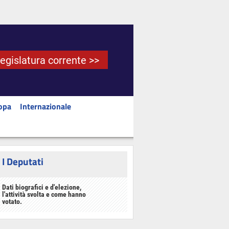
Legislatura corrente >>
opa
Internazionale
I Deputati
Dati biografici e d'elezione,
l'attività svolta e come hanno
votato.