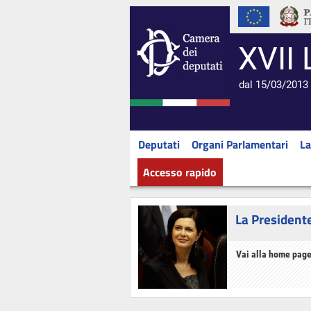
XVII 
dal 15/03/2013 
Deputati
Organi Parlamentari
La
Accesso rapido
La President
Vai alla home page