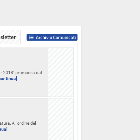
letter
Archivio Comunicati
Hour 2018" promossa dal
.continua]
tura. All'ordine del
inua]