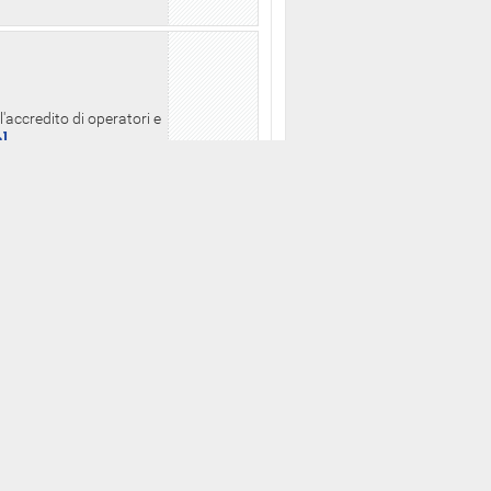
l'accredito di operatori e
a]
zo consultabili
putati della XVII
ua]
orio a partire dalle ore