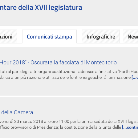
ntare della XVII legislatura
azioni
Comunicati stampa
Infografiche
News
Hour 2018" - Oscurata la facciata di Montecitorio
i al pari degli altri organi costituzionali aderisce all'iniziativa "Earth 
lica a un più razionale utilizzo delle fonti energetiche. L'illuminazione
[..
 della Camera
nerdì 23 marzo 2018 alle ore 11.00 per la prima seduta della XVIII legisla
Ufficio provvisorio di Presidenza; la costituzione della Giunta delle
[...cont