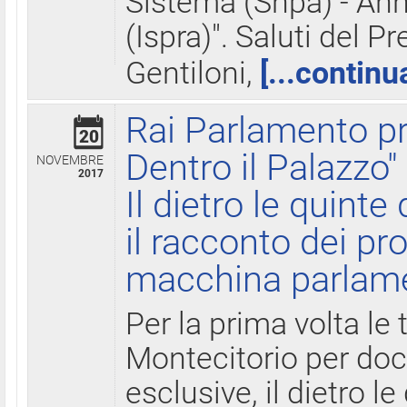
Sistema (Snpa) - Ann
(Ispra)". Saluti del P
Gentiloni,
[...continu
Rai Parlamento pr
20
Dentro il Palazzo"
NOVEMBRE
2017
Il dietro le quint
il racconto dei pro
macchina parlam
Per la prima volta le
Montecitorio per do
esclusive, il dietro le