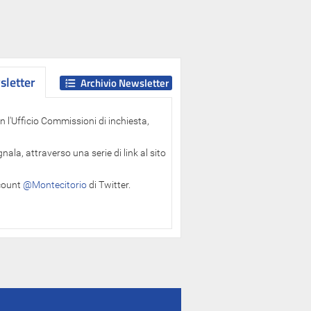
letter
letter
Archivio Newsletter
 l'Ufficio Commissioni di inchiesta,
ala, attraverso una serie di link al sito
ccount
@Montecitorio
di Twitter.