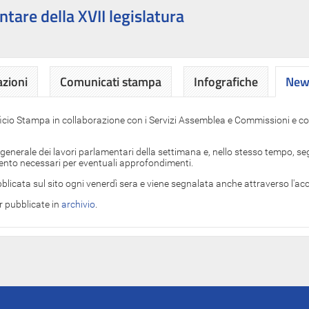
ntare della XVII legislatura
azioni
Comunicati stampa
Infografiche
News
News
ficio Stampa in collaborazione con i Servizi Assemblea e Commissioni e con
 generale dei lavori parlamentari della settimana e, nello stesso tempo, segn
imento necessari per eventuali approfondimenti.
blicata sul sito ogni venerdì sera e viene segnalata anche attraverso l'a
er pubblicate in
archivio
.