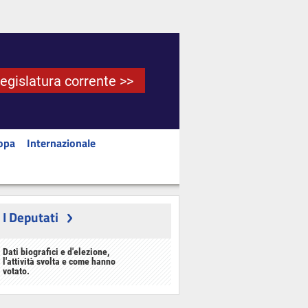
Legislatura corrente >>
opa
Internazionale
I Deputati
Dati biografici e d'elezione,
l'attività svolta e come hanno
votato.