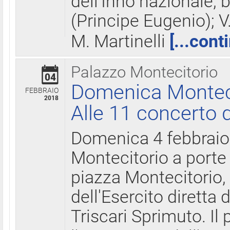
dell'Inno nazionale, 
(Principe Eugenio); V
M. Martinelli
[...cont
Palazzo Montecitorio
04
Domenica Montecit
FEBBRAIO
2018
Alle 11 concerto d
Domenica 4 febbrai
Montecitorio a porte 
piazza Montecitorio, 
dell'Esercito diretta
Triscari Sprimuto. I