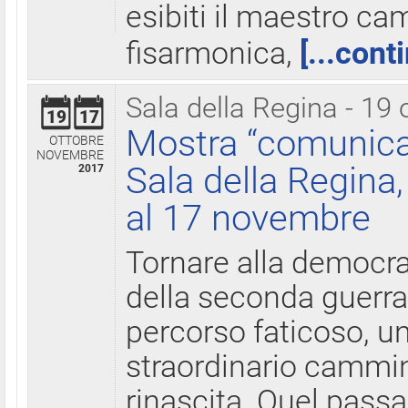
esibiti il maestro c
fisarmonica,
[...cont
Sala della Regina - 19 
19
17
Mostra “comunica
OTTOBRE
NOVEMBRE
Sala della Regina,
2017
al 17 novembre
Tornare alla democra
della seconda guerra 
percorso faticoso, 
straordinario cammin
rinascita. Quel pass