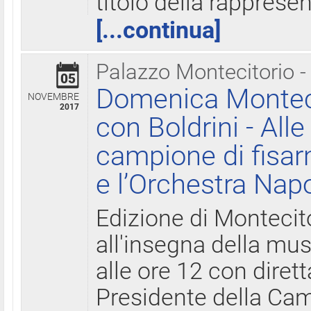
titolo della rapprese
[...continua]
Palazzo Montecitorio -
05
Domenica Monteci
NOVEMBRE
2017
con Boldrini - All
campione di fisar
e l’Orchestra Nap
Edizione di Montecit
all'insegna della mus
alle ore 12 con diret
Presidente della Came