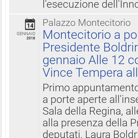
l'esecuzione dell'Inn
Palazzo Montecitorio
14
Montecitorio a po
GENNAIO
2018
Presidente Boldri
gennaio Alle 12 c
Vince Tempera all
Primo appuntamento 
a porte aperte all'in
Sala della Regina, all
alla presenza della 
deputati, Laura Boldri