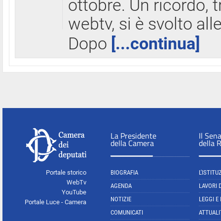
ottobre. Un ricordo, 
webtv, si è svolto all
Dopo
[...continua]
La Presidente
Il Sen
della Camera
della 
Portale storico
BIOGRAFIA
L'ISTITU
WebTv
AGENDA
LAVORI 
YouTube
NOTIZIE
LEGGI E
Portale Luce - Camera
COMUNICATI
ATTUALI