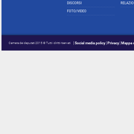
DISCORSI
RELAZIO
FOTO/VIDEO
Social media policy
Privacy
Mappa d
Camera dei deputati 2015 © Tutti i diritti riservati