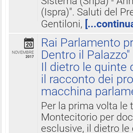
Sistema (Snpa) - Ann
(Ispra)". Saluti del P
Gentiloni,
[...continu
Rai Parlamento pr
20
Dentro il Palazzo"
NOVEMBRE
2017
Il dietro le quint
il racconto dei pro
macchina parlam
Per la prima volta le
Montecitorio per do
esclusive, il dietro le