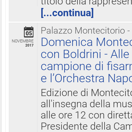
titolo della rapprese
[...continua]
Palazzo Montecitorio -
05
Domenica Monteci
NOVEMBRE
2017
con Boldrini - All
campione di fisar
e l’Orchestra Nap
Edizione di Montecit
all'insegna della mus
alle ore 12 con diret
Presidente della Came