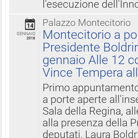
l'esecuzione dell'Inn
Palazzo Montecitorio
14
Montecitorio a po
GENNAIO
2018
Presidente Boldri
gennaio Alle 12 c
Vince Tempera all
Primo appuntamento 
a porte aperte all'in
Sala della Regina, all
alla presenza della 
deputati, Laura Boldri