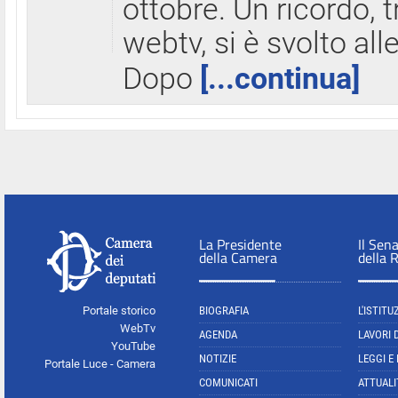
ottobre. Un ricordo, 
webtv, si è svolto all
Dopo
[...continua]
La Presidente
Il Sen
della Camera
della 
Portale storico
BIOGRAFIA
L'ISTITU
WebTv
AGENDA
LAVORI 
YouTube
NOTIZIE
LEGGI E
Portale Luce - Camera
COMUNICATI
ATTUALI