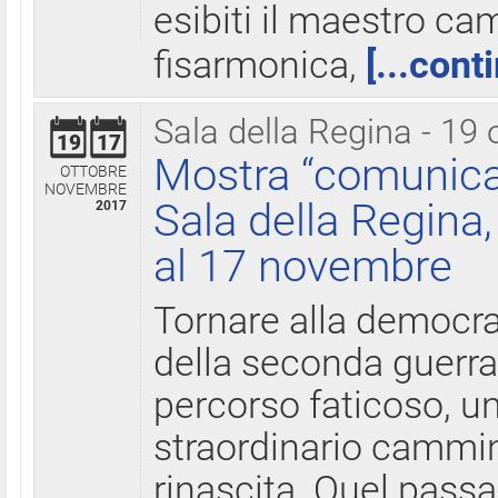
esibiti il maestro c
fisarmonica,
[...cont
Sala della Regina - 19 
19
17
Mostra “comunica
OTTOBRE
NOVEMBRE
Sala della Regina,
2017
al 17 novembre
Tornare alla democra
della seconda guerra 
percorso faticoso, 
straordinario cammin
rinascita. Quel pass