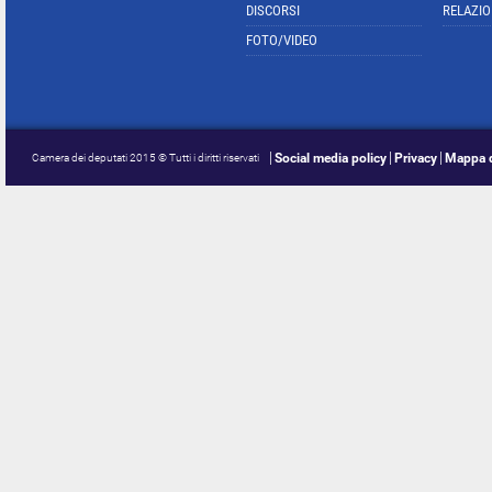
DISCORSI
RELAZIO
FOTO/VIDEO
Social media policy
Privacy
Mappa d
Camera dei deputati 2015 © Tutti i diritti riservati