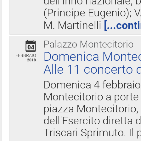
dell'Inno nazionale, 
(Principe Eugenio); V
M. Martinelli
[...cont
Palazzo Montecitorio
04
Domenica Montecit
FEBBRAIO
2018
Alle 11 concerto d
Domenica 4 febbrai
Montecitorio a porte 
piazza Montecitorio, 
dell'Esercito diretta
Triscari Sprimuto. I