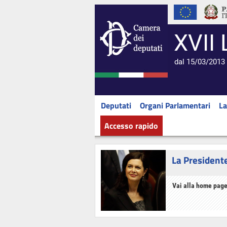
XVII 
dal 15/03/2013 
Deputati
Organi Parlamentari
La
Accesso rapido
La President
Vai alla home page