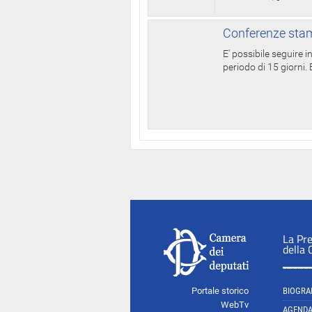
Conferenze stam
E' possibile seguire 
periodo di 15 giorni. E
La Pr
della
Portale storico
BIOGRA
WebTv
AGEND