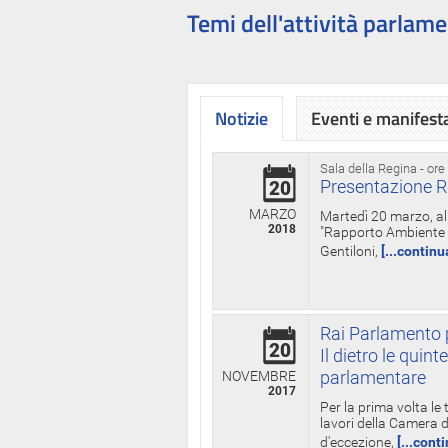
Temi dell'attività parlame
Notizie
Eventi e manifest
Sala della Regina - ore
Presentazione R
20
MARZO
Martedì 20 marzo, all
2018
"Rapporto Ambiente di
Gentiloni,
[...continu
Rai Parlamento p
20
Il dietro le qui
parlamentare
NOVEMBRE
2017
Per la prima volta le
lavori della Camera de
d'eccezione,
[...cont