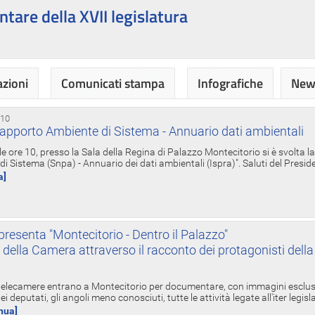
ntare della XVII legislatura
azioni
Comunicati stampa
Infografiche
News
 10
apporto Ambiente di Sistema - Annuario dati ambientali
e ore 10, presso la Sala della Regina di Palazzo Montecitorio si è svolta l
 Sistema (Snpa) - Annuario dei dati ambientali (Ispra)". Saluti del Presid
a]
resenta "Montecitorio - Dentro il Palazzo"
nte della Camera attraverso il racconto dei protagonisti del
 telecamere entrano a Montecitorio per documentare, con immagini esclusive
i deputati, gli angoli meno conosciuti, tutte le attività legate all'iter legisl
inua]