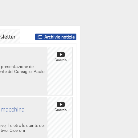
letter
Archivio notizie
Guarda
a presentazione del
ente del Consiglio, Paolo
la macchina
Guarda
, il dietro le quinte dei
ativo. Ciceroni