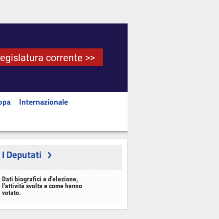
Legislatura corrente >>
opa
Internazionale
I Deputati
Dati biografici e d'elezione,
l'attività svolta e come hanno
votato.