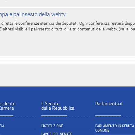
pa e palinsesto della webtv
in diretta le conferenze stampa dei deputati. Ogni conferenza resterà dispo
' altresì visibile il palinsesto di tutti gli altri contenuti della webtv. (vai al 
esidente
Il Senato
Parlamento.it
 Camera
della Repubblica
FIA
L'ISTITUZIONE
PARLAMENTO IN SEDUTA
COMUNE
A
LAVORI DEL SENATO