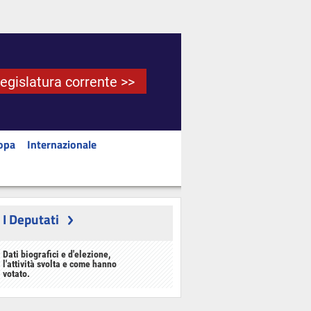
Legislatura corrente >>
opa
Internazionale
I Deputati
Dati biografici e d'elezione,
l'attività svolta e come hanno
votato.