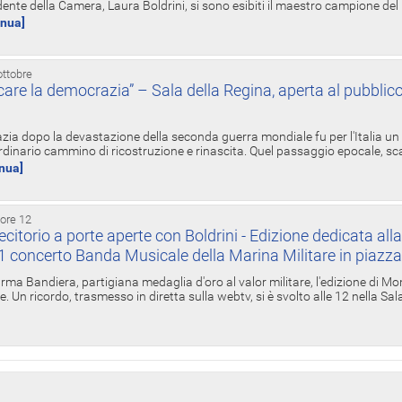
ente della Camera, Laura Boldrini, si sono esibiti il maestro campione de
inua]
ottobre
re la democrazia” – Sala della Regina, aperta al pubblico
zia dopo la devastazione della seconda guerra mondiale fu per l'Italia un
inario cammino di ricostruzione e rinascita. Quel passaggio epocale, s
inua]
 ore 12
torio a porte aperte con Boldrini - Edizione dedicata all
11 concerto Banda Musicale della Marina Militare in piazz
Irma Bandiera, partigiana medaglia d'oro al valor militare, l'edizione di Mo
. Un ricordo, trasmesso in diretta sulla webtv, si è svolto alle 12 nella Sa