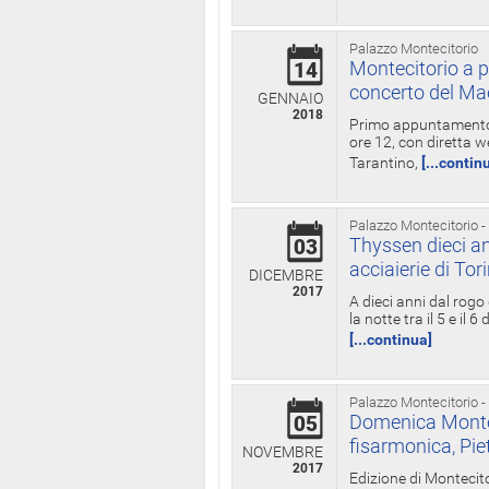
Palazzo Montecitorio
Montecitorio a p
14
concerto del Ma
GENNAIO
2018
Primo appuntamento d
ore 12, con diretta w
Tarantino,
[...contin
Palazzo Montecitorio -
Thyssen dieci an
03
acciaierie di Tor
DICEMBRE
2017
A dieci anni dal rogo
la notte tra il 5 e il
[...continua]
Palazzo Montecitorio -
Domenica Monteci
05
fisarmonica, Pie
NOVEMBRE
2017
Edizione di Montecito