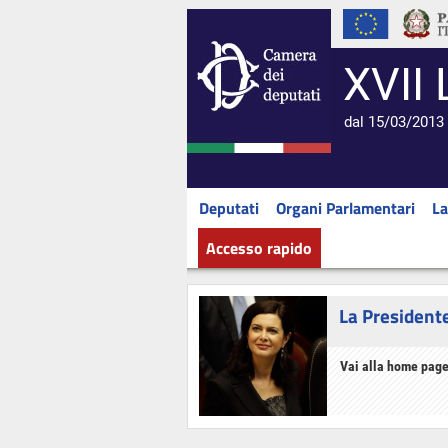
XVII 
dal 15/03/2013 
Deputati
Organi Parlamentari
La
Accesso rapido
La President
Vai alla home page