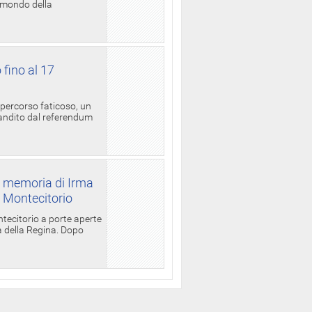
l mondo della
 fino al 17
 percorso faticoso, un
candito dal referendum
a memoria di Irma
a Montecitorio
ntecitorio a porte aperte
la della Regina. Dopo