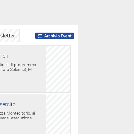
letter
Archivio Eventi
ieri
tinelli. Il programma
anfara Solenne); M.
sercito
za Montecitorio, si
evede l'esecuzione