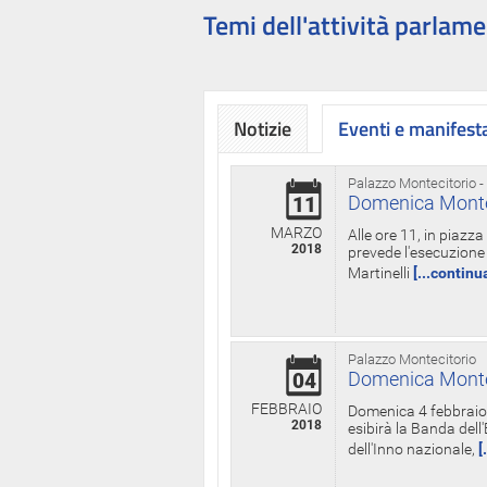
Temi dell'attività parlame
Notizie
Eventi e manifest
Palazzo Montecitorio -
Domenica Monteci
11
MARZO
Alle ore 11, in piazz
2018
prevede l'esecuzione 
Martinelli
[...continu
Palazzo Montecitorio
Domenica Monteci
04
FEBBRAIO
Domenica 4 febbraio 
2018
esibirà la Banda dell
dell'Inno nazionale,
[