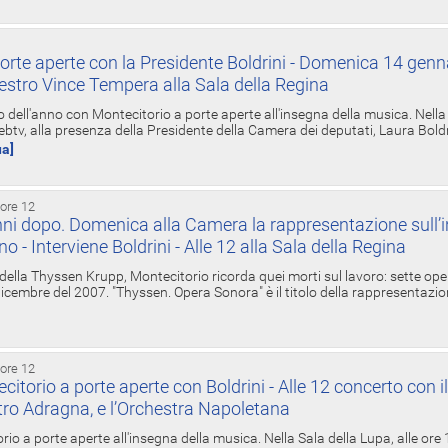
orte aperte con la Presidente Boldrini - Domenica 14 genn
estro Vince Tempera alla Sala della Regina
ell'anno con Montecitorio a porte aperte all'insegna della musica. Nella S
ebtv, alla presenza della Presidente della Camera dei deputati, Laura Boldrin
ua]
 ore 12
ni dopo. Domenica alla Camera la rappresentazione sull’i
ino - Interviene Boldrini - Alle 12 alla Sala della Regina
 della Thyssen Krupp, Montecitorio ricorda quei morti sul lavoro: sette ope
 6 dicembre del 2007. "Thyssen. Opera Sonora" è il titolo della rappresentazi
 ore 12
torio a porte aperte con Boldrini - Alle 12 concerto con i
tro Adragna, e l’Orchestra Napoletana
rio a porte aperte all'insegna della musica. Nella Sala della Lupa, alle ore 