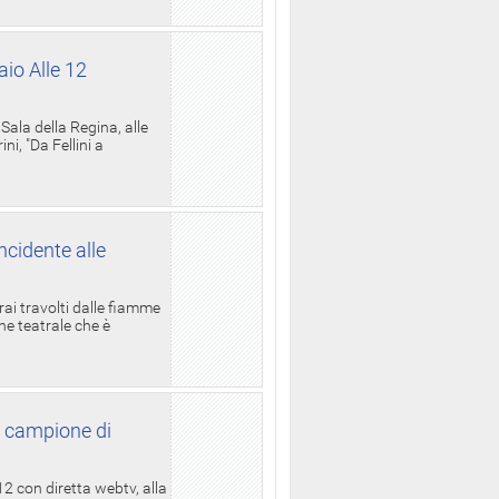
aio Alle 12
ala della Regina, alle
i, "Da Fellini a
ncidente alle
rai travolti dalle fiamme
one teatrale che è
l campione di
12 con diretta webtv, alla