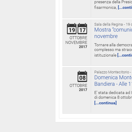
presenza della Presid
fisarmonica,
[...cont
Sala della Regina - 19 
Mostra “comunica
19
17
novembre
OTTOBRE
NOVEMBRE
Tornare alla democra
2017
complesso ma straord
istituzionale
[...cont
Palazzo Montecitorio -
Domenica Monteci
08
Bandiera - Alle 
OTTOBRE
2017
E' stata dedicata ad 
di domenica 8 ottobre
[...continua]