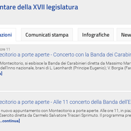
ntare della XVII legislatura
azioni
Comunicati stampa
Infografiche
News
 ore 11
torio a porte aperte - Concerto con la Banda dei Carabin
a Montecitorio, si esibisce la Banda dei Carabinieri diretta da Massimo Mar
dell'Inno nazionale, brani di L. Leonhardt (Principe Eugenio); V. Borgia (F
a]
torio a porte aperte - Alle 11 concerto della Banda dell’E
nuovo appuntamento con Montecitorio a porte aperte. Alle ore 11, in piaz
'Esercito diretta da Carmelo Salvatore Triscari Sprimuto. Il programma pr
...continua]