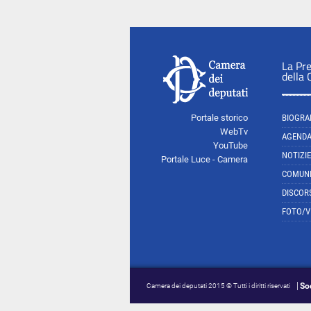
La Pr
della
Portale storico
BIOGRA
WebTv
AGEND
YouTube
NOTIZIE
Portale Luce - Camera
COMUNI
DISCOR
FOTO/V
So
Camera dei deputati 2015 © Tutti i diritti riservati