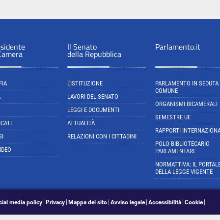
esidente
Il Senato
Parlamento.it
 Camera
della Repubblica
FIA
L'ISTITUZIONE
PARLAMENTO IN SEDUTA
COMUNE
A
LAVORI DEL SENATO
ORGANISMI BICAMERALI
LEGGI E DOCUMENTI
SEMESTRE UE
CATI
ATTUALITÀ
RAPPORTI INTERNAZIONA
SI
RELAZIONI CON I CITTADINI
POLO BIBLIOTECARIO
IDEO
PARLAMENTARE
NORMATTIVA: IL PORTAL
DELLA LEGGE VIGENTE
cial media policy
Privacy
Mappa del sito
Avviso legale
Accessibilità
Cookie