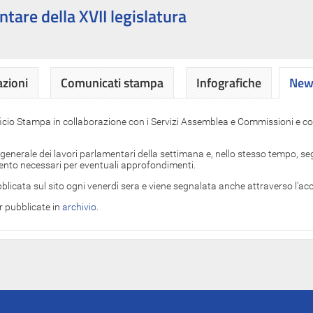
ntare della XVII legislatura
azioni
Comunicati stampa
Infografiche
News
News
ficio Stampa in collaborazione con i Servizi Assemblea e Commissioni e con
 generale dei lavori parlamentari della settimana e, nello stesso tempo, segn
imento necessari per eventuali approfondimenti.
blicata sul sito ogni venerdì sera e viene segnalata anche attraverso l'a
er pubblicate in
archivio
.