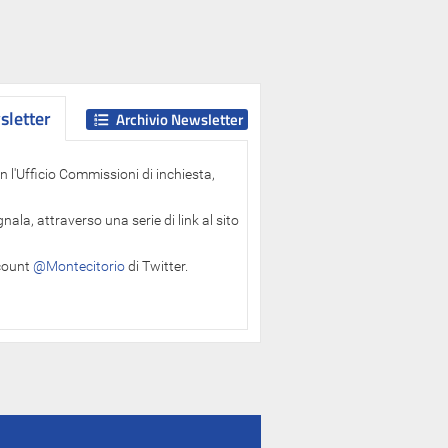
letter
letter
Archivio Newsletter
 l'Ufficio Commissioni di inchiesta,
ala, attraverso una serie di link al sito
ccount
@Montecitorio
di Twitter.