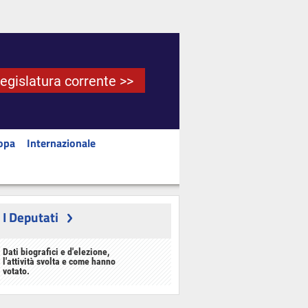
Legislatura corrente >>
opa
Internazionale
I Deputati
Dati biografici e d'elezione,
l'attività svolta e come hanno
votato.