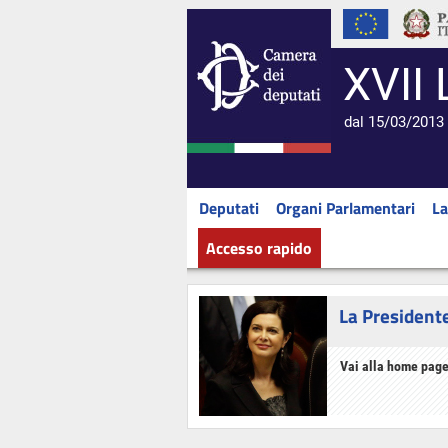
XVII 
dal 15/03/2013 
Deputati
Organi Parlamentari
La
Accesso rapido
La President
Vai alla home page