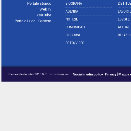
Portale storico
BIOGRAFIA
L'ISTITU
WebTv
AGENDA
LAVORI 
YouTube
NOTIZIE
LEGGI E
Portale Luce - Camera
COMUNICATI
ATTUALI
DISCORSI
RELAZIO
FOTO/VIDEO
Social media policy
Privacy
Mappa d
Camera dei deputati 2015 © Tutti i diritti riservati