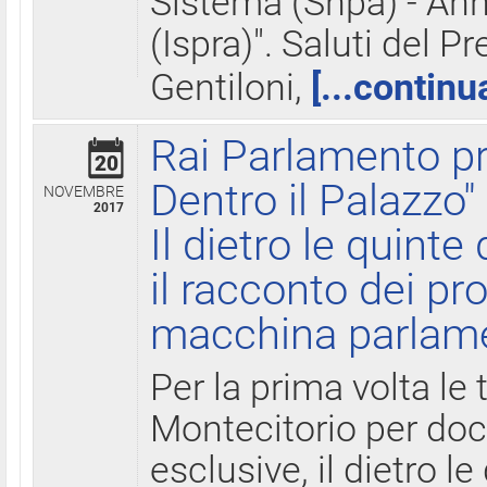
Sistema (Snpa) - Ann
(Ispra)". Saluti del P
Gentiloni,
[...continu
Rai Parlamento pr
20
Dentro il Palazzo"
NOVEMBRE
2017
Il dietro le quint
il racconto dei pro
macchina parlam
Per la prima volta le
Montecitorio per do
esclusive, il dietro le