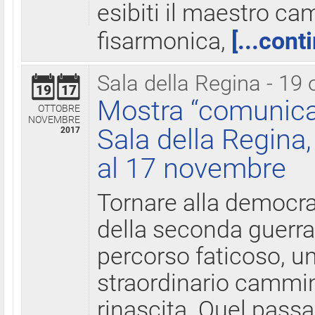
esibiti il maestro c
fisarmonica,
[...cont
Sala della Regina - 19 
19
17
Mostra “comunica
OTTOBRE
NOVEMBRE
Sala della Regina,
2017
al 17 novembre
Tornare alla democra
della seconda guerra 
percorso faticoso, 
straordinario cammin
rinascita. Quel pass