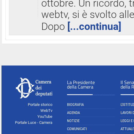
ottobre. Un ricordo, 
webtv, si è svolto all
Dopo
[...continua]
La Presidente
Il Sen
della Camera
della 
Portale storico
BIOGRAFIA
L'ISTITU
WebTv
AGENDA
LAVORI 
YouTube
NOTIZIE
LEGGI E
Portale Luce - Camera
COMUNICATI
ATTUALI