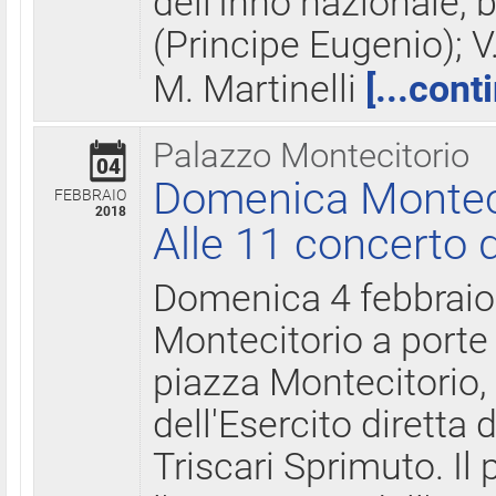
dell'Inno nazionale, 
(Principe Eugenio); V
M. Martinelli
[...cont
Palazzo Montecitorio
04
Domenica Montecit
FEBBRAIO
2018
Alle 11 concerto d
Domenica 4 febbrai
Montecitorio a porte 
piazza Montecitorio, 
dell'Esercito diretta
Triscari Sprimuto. I