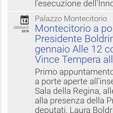
l'esecuzione dell'Inn
Palazzo Montecitorio
14
Montecitorio a po
GENNAIO
2018
Presidente Boldri
gennaio Alle 12 c
Vince Tempera all
Primo appuntamento 
a porte aperte all'in
Sala della Regina, all
alla presenza della 
deputati, Laura Boldri