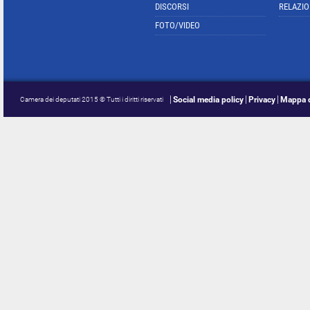
DISCORSI
RELAZIO
FOTO/VIDEO
Social media policy
Privacy
Mappa d
Camera dei deputati 2015 © Tutti i diritti riservati