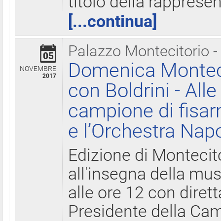
titolo della rapprese
[...continua]
Palazzo Montecitorio -
05
Domenica Monteci
NOVEMBRE
2017
con Boldrini - All
campione di fisar
e l’Orchestra Nap
Edizione di Montecit
all'insegna della mus
alle ore 12 con diret
Presidente della Came