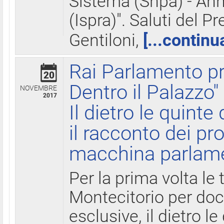
Sistema (Snpa) - Ann
(Ispra)". Saluti del P
Gentiloni,
[...continu
Rai Parlamento pr
20
Dentro il Palazzo"
NOVEMBRE
2017
Il dietro le quint
il racconto dei pro
macchina parlam
Per la prima volta le
Montecitorio per do
esclusive, il dietro le