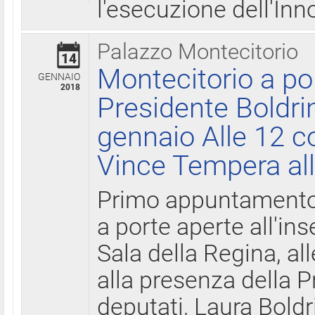
l'esecuzione dell'Inn
Palazzo Montecitorio
14
Montecitorio a po
GENNAIO
2018
Presidente Boldri
gennaio Alle 12 c
Vince Tempera all
Primo appuntamento 
a porte aperte all'in
Sala della Regina, all
alla presenza della 
deputati, Laura Boldri