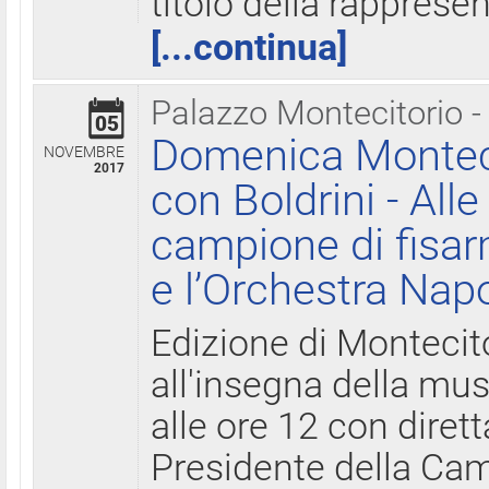
titolo della rapprese
[...continua]
Palazzo Montecitorio -
05
Domenica Monteci
NOVEMBRE
2017
con Boldrini - All
campione di fisar
e l’Orchestra Nap
Edizione di Montecit
all'insegna della mus
alle ore 12 con diret
Presidente della Came