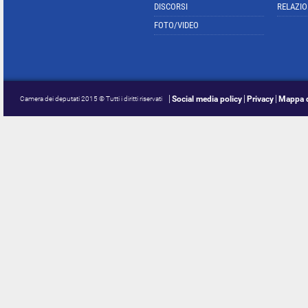
DISCORSI
RELAZIO
FOTO/VIDEO
Social media policy
Privacy
Mappa d
Camera dei deputati 2015 © Tutti i diritti riservati