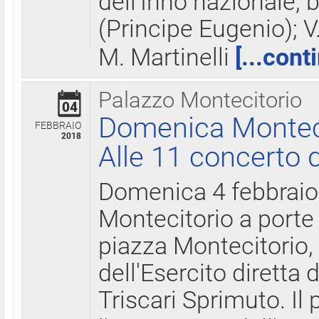
dell'Inno nazionale, 
(Principe Eugenio); V
M. Martinelli
[...cont
Palazzo Montecitorio
04
Domenica Montecit
FEBBRAIO
2018
Alle 11 concerto d
Domenica 4 febbrai
Montecitorio a porte 
piazza Montecitorio, 
dell'Esercito diretta
Triscari Sprimuto. I