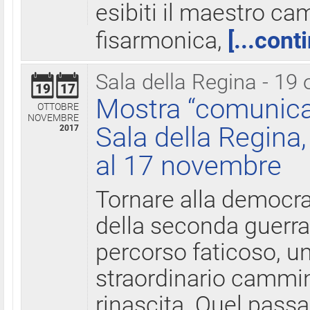
esibiti il maestro c
fisarmonica,
[...cont
Sala della Regina - 19 
19
17
Mostra “comunica
OTTOBRE
NOVEMBRE
Sala della Regina,
2017
al 17 novembre
Tornare alla democra
della seconda guerra 
percorso faticoso, 
straordinario cammin
rinascita. Quel pass