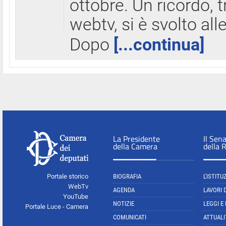
ottobre. Un ricordo, 
webtv, si è svolto all
Dopo
[...continua]
La Presidente
Il Sen
della Camera
della 
Portale storico
BIOGRAFIA
L'ISTITU
WebTv
AGENDA
LAVORI 
YouTube
NOTIZIE
LEGGI E
Portale Luce - Camera
COMUNICATI
ATTUALI