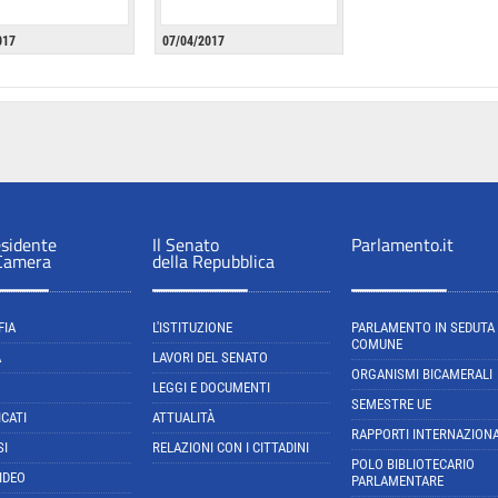
017
07/04/2017
esidente
Il Senato
Parlamento.it
 Camera
della Repubblica
FIA
L'ISTITUZIONE
PARLAMENTO IN SEDUTA
COMUNE
A
LAVORI DEL SENATO
ORGANISMI BICAMERALI
LEGGI E DOCUMENTI
SEMESTRE UE
CATI
ATTUALITÀ
RAPPORTI INTERNAZIONA
SI
RELAZIONI CON I CITTADINI
POLO BIBLIOTECARIO
IDEO
PARLAMENTARE