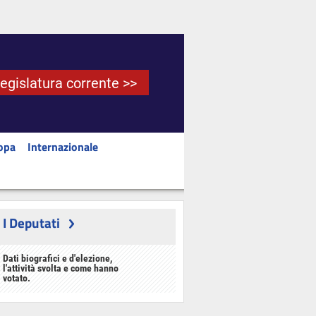
Legislatura corrente >>
opa
Internazionale
I Deputati
Dati biografici e d'elezione,
l'attività svolta e come hanno
votato.