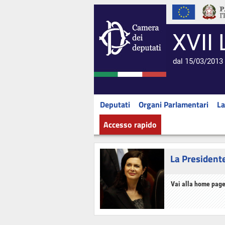
XVII 
dal 15/03/2013 
Deputati
Organi Parlamentari
La
Accesso rapido
La President
Vai alla home page