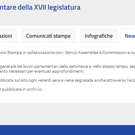
ntare della XVII legislatura
azioni
Comunicati stampa
Infografiche
News
News
ficio Stampa in collaborazione con i Servizi Assemblea e Commissioni e con
 generale dei lavori parlamentari della settimana e, nello stesso tempo, segn
imento necessari per eventuali approfondimenti.
blicata sul sito ogni venerdì sera e viene segnalata anche attraverso l'a
er pubblicate in
archivio
.