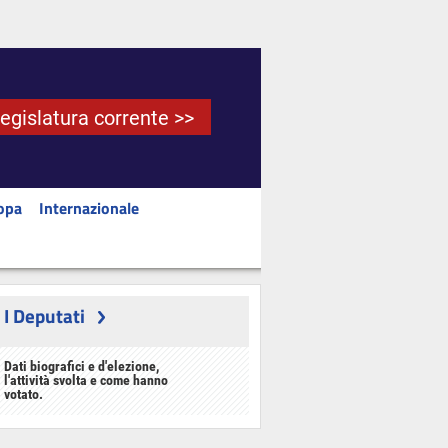
Legislatura corrente >>
opa
Internazionale
I Deputati
Dati biografici e d'elezione,
l'attività svolta e come hanno
votato.