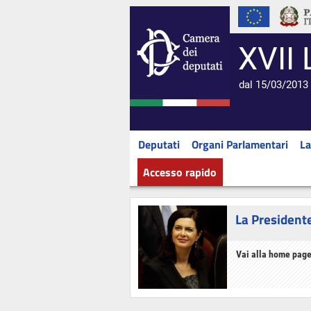
XVII 
dal 15/03/2013 
Deputati
Organi Parlamentari
La
Accesso rapido
La President
Vai alla home page