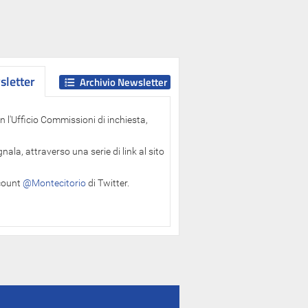
letter
letter
Archivio Newsletter
 l'Ufficio Commissioni di inchiesta,
ala, attraverso una serie di link al sito
ccount
@Montecitorio
di Twitter.