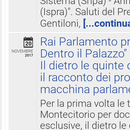
Sistema (Snpa) - Ann
(Ispra)". Saluti del P
Gentiloni,
[...continu
Rai Parlamento pr
20
Dentro il Palazzo"
NOVEMBRE
2017
Il dietro le quint
il racconto dei pro
macchina parlam
Per la prima volta le
Montecitorio per do
esclusive, il dietro le