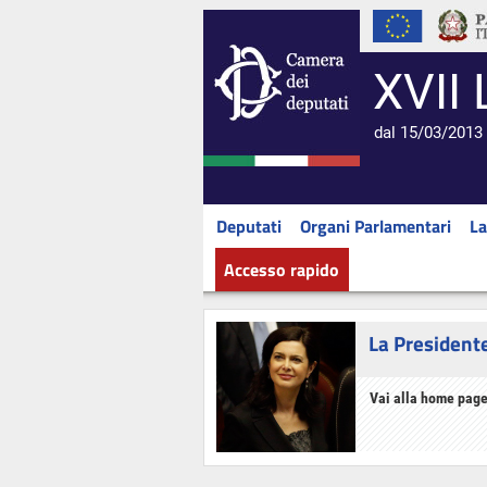
XVII 
dal 15/03/2013 
Deputati
Organi Parlamentari
La
Accesso rapido
La President
Vai alla home page