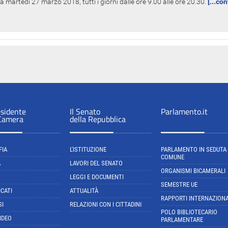
 martedì 27 marzo 2018, tutti i giorni dalle ore 9.00 alle ore 20.30.
[...co
esidente
Il Senato
Parlamento.it
 Camera
della Repubblica
FIA
L'ISTITUZIONE
PARLAMENTO IN SEDUTA
COMUNE
A
LAVORI DEL SENATO
ORGANISMI BICAMERALI
LEGGI E DOCUMENTI
SEMESTRE UE
CATI
ATTUALITÀ
RAPPORTI INTERNAZIONA
SI
RELAZIONI CON I CITTADINI
POLO BIBLIOTECARIO
IDEO
PARLAMENTARE