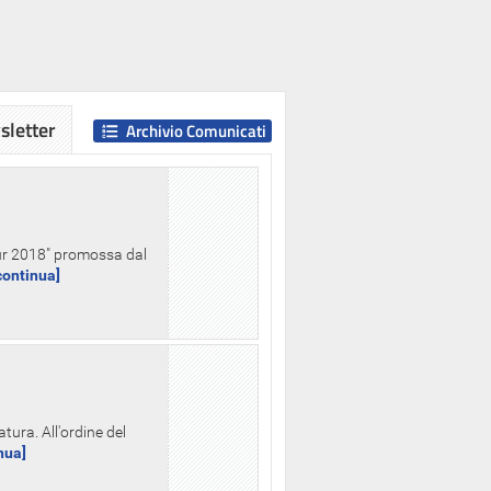
letter
Archivio Comunicati
Hour 2018" promossa dal
.continua]
tura. All'ordine del
inua]