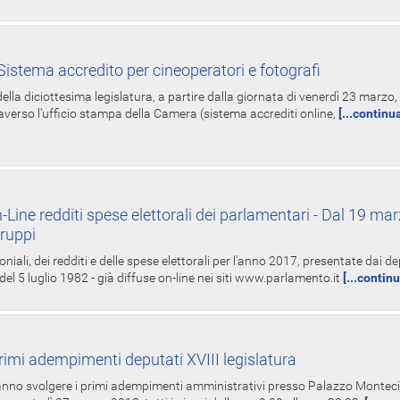
istema accredito per cineoperatori e fotografi
ella diciottesima legislatura, a partire dalla giornata di venerdì 23 marzo, 
averso l'ufficio stampa della Camera (sistema accrediti online,
[...continu
-Line redditi spese elettorali dei parlamentari - Dal 19 mar
Gruppi
oniali, dei redditi e delle spese elettorali per l'anno 2017, presentate dai de
 del 5 luglio 1982 - già diffuse on-line nei siti www.parlamento.it
[...contin
rimi adempimenti deputati XVIII legislatura
tranno svolgere i primi adempimenti amministrativi presso Palazzo Montecit