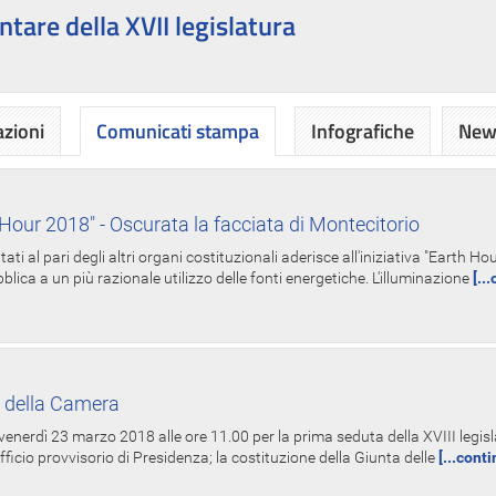
ntare della XVII legislatura
azioni
Comunicati stampa
Infografiche
News
Hour 2018" - Oscurata la facciata di Montecitorio
i al pari degli altri organi costituzionali aderisce all'iniziativa "Earth 
lica a un più razionale utilizzo delle fonti energetiche. L'illuminazione
[..
 della Camera
nerdì 23 marzo 2018 alle ore 11.00 per la prima seduta della XVIII legisla
Ufficio provvisorio di Presidenza; la costituzione della Giunta delle
[...cont