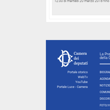
12.00 di martedì 20 marzo 2018 fino a
La Pr
della
Portale storico
BIOGRA
WebTv
AGEND
YouTube
NOTIZIE
Portale Luce - Camera
COMUNI
DISCOR
FOTO/V