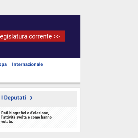
Legislatura corrente >>
opa
Internazionale
I Deputati
Dati biografici e d'elezione,
l'attività svolta e come hanno
votato.