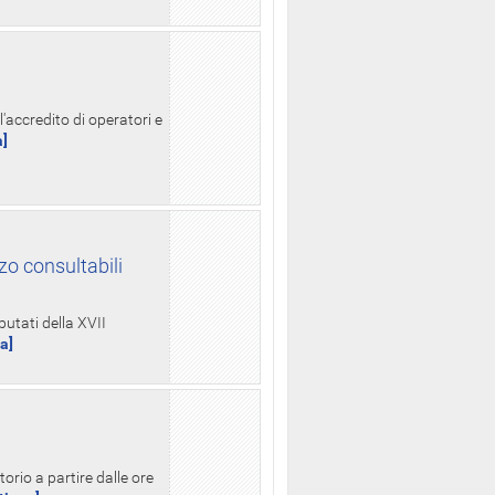
l'accredito di operatori e
a]
zo consultabili
putati della XVII
ua]
orio a partire dalle ore