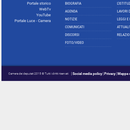
Portale storico
BIOGRAFIA
L'ISTITU
WebTv
AGENDA
LAVORI 
YouTube
NOTIZIE
LEGGI E
Portale Luce - Camera
COMUNICATI
ATTUALI
DISCORSI
RELAZIO
FOTO/VIDEO
Social media policy
Privacy
Mappa d
Camera dei deputati 2015 © Tutti i diritti riservati